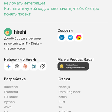
не ломать интеграции
Как читать чужой код: с чего начать, чтобы быстро
понять проект
Соцсети
Джоб-борд и агрегатор
вакансий для IT и Digital-
специалистов
Нейронки о HireHi
Мы на Product Radar
Разработка
Стеки
Backend
Node.js
Frontend
Data Engineer
Fullstack
Kotlin
Python
Rust
Java
1C
Go
.NET/C#