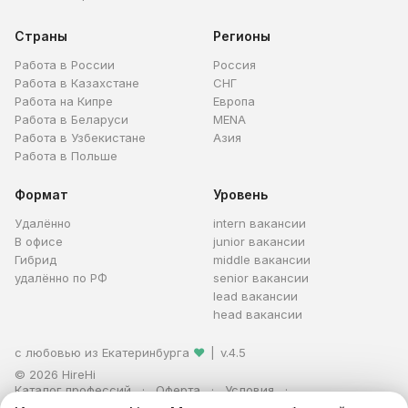
Страны
Регионы
Работа в России
Россия
Работа в Казахстане
СНГ
Работа на Кипре
Европа
Работа в Беларуси
MENA
Работа в Узбекистане
Азия
Работа в Польше
Формат
Уровень
Удалённо
intern вакансии
В офисе
junior вакансии
Гибрид
middle вакансии
удалённо по РФ
senior вакансии
lead вакансии
head вакансии
с любовью из Екатеринбурга
❤
|
v.4.5
© 2026 HireHi
Каталог профессий
Оферта
Условия
Персональные данные
Реклама