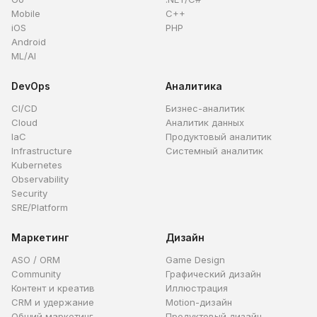
Mobile
C++
iOS
PHP
Android
ML/AI
DevOps
Аналитика
CI/CD
Бизнес-аналитик
Cloud
Аналитик данных
IaC
Продуктовый аналитик
Infrastructure
Системный аналитик
Kubernetes
Observability
Security
SRE/Platform
Маркетинг
Дизайн
ASO / ORM
Game Design
Community
Графический дизайн
Контент и креатив
Иллюстрация
CRM и удержание
Motion-дизайн
Общий маркетинг
Продуктовый дизайн