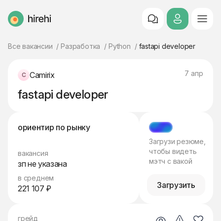
HireHi
Все вакансии
Разработка
Python
fastapi developer
7 апр
Camirix
fastapi developer
ориентир по рынку
МЭТЧ
Загрузи резюме,
чтобы видеть
вакансия
мэтч с вакой
зп не указана
в среднем
Загрузить
221 107 ₽
грейд