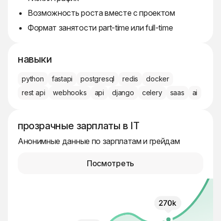
Возможность роста вместе с проектом
Формат занятости part-time или full-time
навыки
python
fastapi
postgresql
redis
docker
rest api
webhooks
api
django
celery
saas
ai
прозрачные зарплаты в IT
Анонимные данные по зарплатам и грейдам
Посмотреть