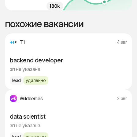
похожие вакансии
Т1
4 авг
backend developer
зп не указана
lead
удалённо
Wildberries
2 авг
data scientist
зп не указана
lead
удалённо