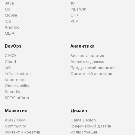
Java
1C
Go
.NET/C#
Mobile
C++
iOS
PHP
Android
ML/AI
DevOps
Аналитика
CI/CD
Бизнес-аналитик
Cloud
Аналитик данных
IaC
Продуктовый аналитик
Infrastructure
Системный аналитик
Kubernetes
Observability
Security
SRE/Platform
Маркетинг
Дизайн
ASO / ORM
Game Design
Community
Графический дизайн
Контент и креатив
Иллюстрация