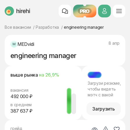
PRO
HireHi
Все вакансии
Разработка
engineering manager
8 апр
MEDvidi
engineering manager
выше рынка
на 26,9%
МЭТЧ
Загрузи резюме,
чтобы видеть
вакансия
мэтч с вакой
492 000 ₽
в среднем
Загрузить
387 637 ₽
грейд