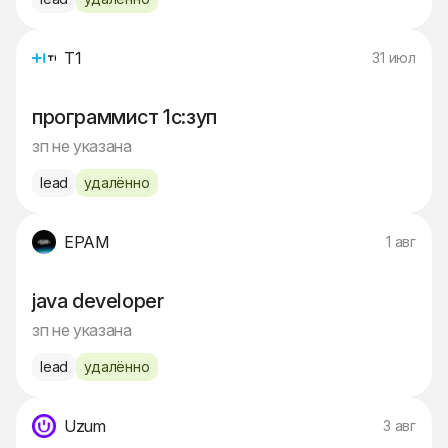
Т1
31 июл
программист 1с:зуп
зп не указана
lead
удалённо
EPAM
1 авг
java developer
зп не указана
lead
удалённо
Uzum
3 авг