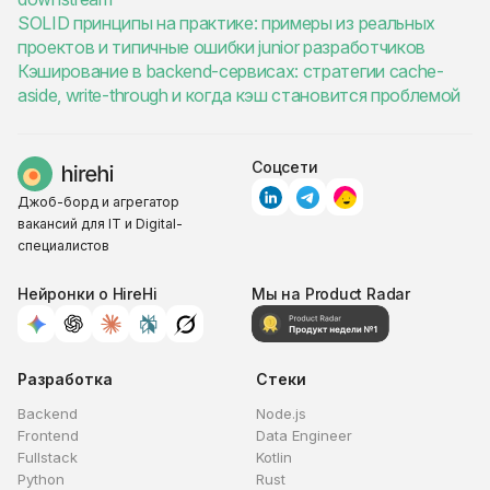
SOLID принципы на практике: примеры из реальных
проектов и типичные ошибки junior разработчиков
Кэширование в backend-сервисах: стратегии cache-
aside, write-through и когда кэш становится проблемой
Соцсети
Джоб-борд и агрегатор
вакансий для IT и Digital-
специалистов
Нейронки о HireHi
Мы на Product Radar
Разработка
Стеки
Backend
Node.js
Frontend
Data Engineer
Fullstack
Kotlin
Python
Rust