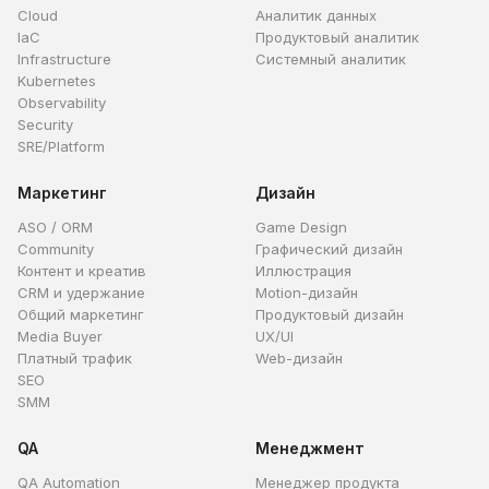
Cloud
Аналитик данных
IaC
Продуктовый аналитик
Infrastructure
Системный аналитик
Kubernetes
Observability
Security
SRE/Platform
Маркетинг
Дизайн
ASO / ORM
Game Design
Community
Графический дизайн
Контент и креатив
Иллюстрация
CRM и удержание
Motion-дизайн
Общий маркетинг
Продуктовый дизайн
Media Buyer
UX/UI
Платный трафик
Web-дизайн
SEO
SMM
QA
Менеджмент
QA Automation
Менеджер продукта