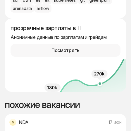
sql
dwh
etl
elt
kubernetes
git
greenplum
arenadata
airflow
прозрачные зарплаты в IT
Анонимные данные по зарплатам и грейдам
Посмотреть
похожие вакансии
NDA
17 июн