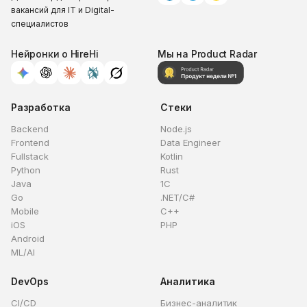
вакансий для IT и Digital-
специалистов
Нейронки о HireHi
Мы на Product Radar
Разработка
Стеки
Backend
Node.js
Frontend
Data Engineer
Fullstack
Kotlin
Python
Rust
Java
1C
Go
.NET/C#
Mobile
C++
iOS
PHP
Android
ML/AI
DevOps
Аналитика
CI/CD
Бизнес-аналитик