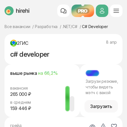
PRO
HireHi
Все вакансии
Разработка
.NET/C#
C# Developer
8 апр
2ГИС
c# developer
выше рынка
на 66,2%
МЭТЧ
Загрузи резюме,
чтобы видеть
вакансия
мэтч с вакой
265 000 ₽
в среднем
Загрузить
159 446 ₽
грейд