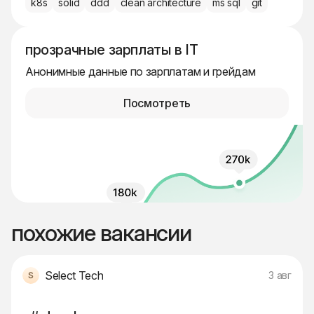
k8s
solid
ddd
clean architecture
ms sql
git
прозрачные зарплаты в IT
Анонимные данные по зарплатам и грейдам
Посмотреть
похожие вакансии
Select Tech
3 авг