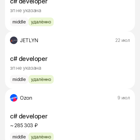
c# developer
зп не указана
middle
удалённо
JETLYN
22 июл
c# developer
зп не указана
middle
удалённо
Ozon
9 июл
c# developer
~ 285 303 ₽
middle
удалённо