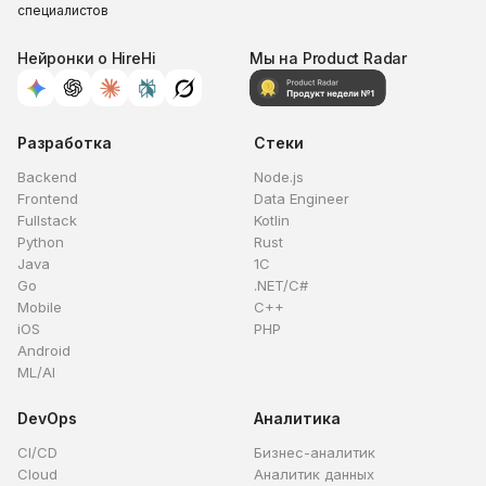
специалистов
Нейронки о HireHi
Мы на Product Radar
Разработка
Стеки
Backend
Node.js
Frontend
Data Engineer
Fullstack
Kotlin
Python
Rust
Java
1C
Go
.NET/C#
Mobile
C++
iOS
PHP
Android
ML/AI
DevOps
Аналитика
CI/CD
Бизнес-аналитик
Cloud
Аналитик данных