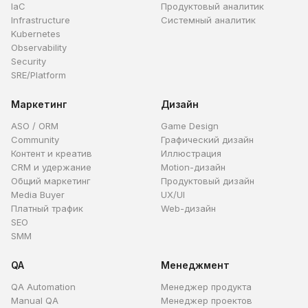
IaC
Продуктовый аналитик
Infrastructure
Системный аналитик
Kubernetes
Observability
Security
SRE/Platform
Маркетинг
Дизайн
ASO / ORM
Game Design
Community
Графический дизайн
Контент и креатив
Иллюстрация
CRM и удержание
Motion-дизайн
Общий маркетинг
Продуктовый дизайн
Media Buyer
UX/UI
Платный трафик
Web-дизайн
SEO
SMM
QA
Менеджмент
QA Automation
Менеджер продукта
Manual QA
Менеджер проектов