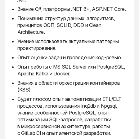
Знание C#, платформы .NET 8+, ASP.NET Core.
Понимание структур данных, алгоритмов,
принципов ООП, SOLID, DDD и Clean
Architecture.
Умение использовать актуальные паттерны
проектирования.
Опыт оценки задач и проведения код-ревью.
Опыт работы с MS SQL Server или PostgreSQL,
Apache Kafka и Docker.
Знания в области оркестрации контейнеров
(K8S).
Будет плюсом опыт автоматизации ETL/ELT
процессов, использования linq2db и Npgsql,
знание особенностей PostgreSQL, опыт
оптимизации SQL-запросов, разработки
в микросервисной архитектуре, работы
с GitLab CI и опыт агентской разработки.