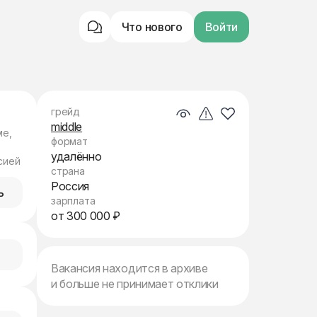
Что нового
Войти
грейд
middle
ме,
формат
удалённо
сией
страна
Россия
ь
зарплата
от 300 000 ₽
Вакансия находится в архиве
и больше не принимает отклики