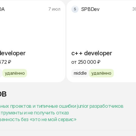
DA
SPBDev
7 июл
3
developer
c++ developer
472 ₽
от 250 000 ₽
e
удалённо
middle
удалённо
ов
ных проектов и типичные ошибки junior разработчиков
струменты и не получить отказ
венность без «это не мой сервис»