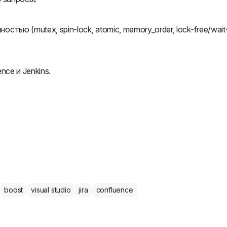
ью (mutex, spin-lock, atomic, memory_order, lock-free/wait
ce и Jenkins.
boost
visual studio
jira
confluence