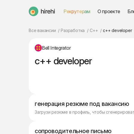
Рекрутерам
О проекте
Бл
HireHi
Все вакансии
Разработка
C++
c++ developer
Bell Integrator
c++ developer
генерация резюме под вакансию
Загрузи резюме в профиль, чтобы сгенерирова
сопроводительное письмо