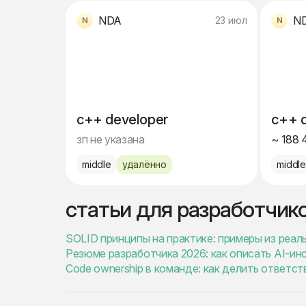
NDA
N
23 июл
c++ developer
c++ 
зп не указана
~ 188 
middle
удалённо
middl
статьи для разработчик
SOLID принципы на практике: примеры из реаль
Резюме разработчика 2026: как описать AI-ин
Code ownership в команде: как делить ответст