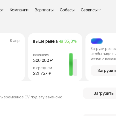
ог
Компании
Зарплаты
Собесы
Сервисы
8 апр
выше рынка
на 35,3%
МЭТЧ
Загрузи резю
чтобы видеть
вакансия
мэтчи с вакан
300 000 ₽
в среднем
Загрузит
221 757 ₽
Загрузить
ть временное CV под эту вакансию