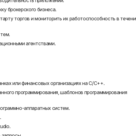
зводительность приложений.
ку брокерского бизнеса.
тарту торгов и мониторить их работоспособность в течени
тем.
ационными агентствами.
нках или финансовых организациях на С/С++.
анного программирования, шаблонов программирования
рограммно-аппаратных систем.
.
udio.
 запросы.