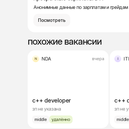
Анонимные данные по зарплатам и грейдам
Посмотреть
похожие вакансии
NDA
IT
вчера
c++ developer
c++ 
зп не указана
зп не 
middle
удалённо
middl