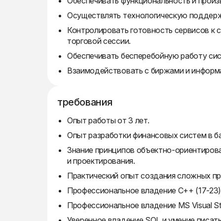
Обеспечивать функциональность и прои
Осуществлять технологическую поддерж
Контролировать готовность сервисов к с
торговой сессии.
Обеспечивать бесперебойную работу сис
Взаимодействовать с биржами и информ
требования
Опыт работы от 3 лет.
Опыт разработки финансовых систем в ба
Знание принципов объектно-ориентиров
и проектирования.
Практический опыт создания сложных п
Профессиональное владение C++ (17-23)
Профессиональное владение MS Visual St
Уверенное владение SQL и умение писать