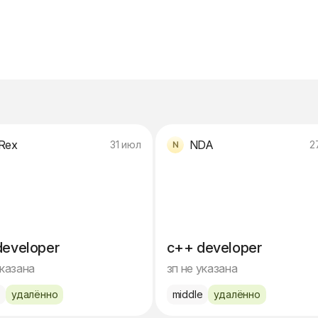
Rex
NDA
31 июл
2
developer
c++ developer
указана
зп не указана
e
удалённо
middle
удалённо