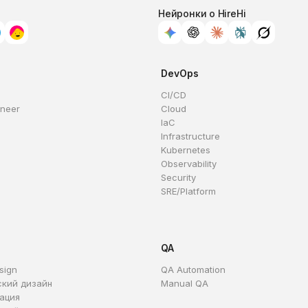
Нейронки о HireHi
DevOps
CI/CD
ineer
Cloud
IaC
Infrastructure
Kubernetes
Observability
Security
SRE/Platform
QA
sign
QA Automation
ский дизайн
Manual QA
ация