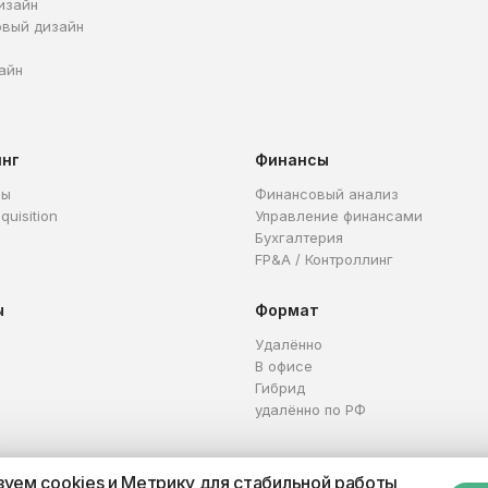
изайн
овый дизайн
айн
инг
Финансы
ры
Финансовый анализ
quisition
Управление финансами
Бухгалтерия
FP&A / Контроллинг
ы
Формат
Удалённо
В офисе
Гибрид
удалённо по РФ
уем cookies и Метрику для стабильной работы