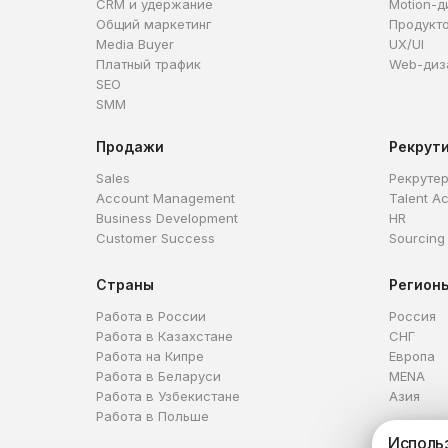
CRM и удержание
Motion-д
Общий маркетинг
Продукт
Media Buyer
UX/UI
Платный трафик
Web-диз
SEO
SMM
Продажи
Рекрут
Sales
Рекруте
Account Management
Talent Ac
Business Development
HR
Customer Success
Sourcing
Страны
Регион
Работа в России
Россия
Работа в Казахстане
СНГ
Работа на Кипре
Европа
Работа в Беларуси
MENA
Работа в Узбекистане
Азия
Работа в Польше
Использ