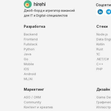
Соцсети
Джоб-борд и агрегатор вакансий
для IT и Digital-специалистов
Разработка
Стеки
Backend
Node.js
Frontend
Data Eng
Fullstack
Kotlin
Python
Rust
Java
1C
Go
.NET/C#
Mobile
C++
iOS
PHP
Android
ML/AI
Маркетинг
Дизайн
ASO / ORM
Game De
Community
Графиче
Контент и креатив
Иллюстр