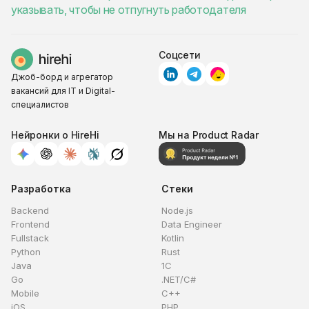
указывать, чтобы не отпугнуть работодателя
Соцсети
Джоб-борд и агрегатор
вакансий для IT и Digital-
специалистов
Нейронки о HireHi
Мы на Product Radar
Разработка
Стеки
Backend
Node.js
Frontend
Data Engineer
Fullstack
Kotlin
Python
Rust
Java
1C
Go
.NET/C#
Mobile
C++
iOS
PHP