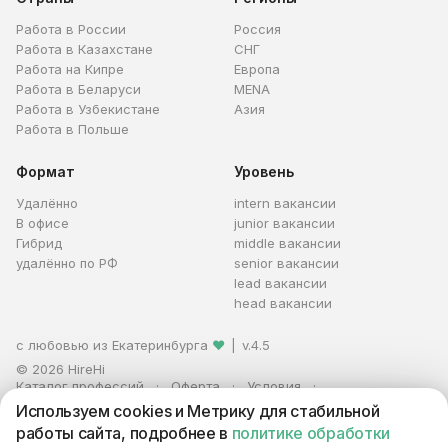
Работа в России
Россия
Работа в Казахстане
СНГ
Работа на Кипре
Европа
Работа в Беларуси
MENA
Работа в Узбекистане
Азия
Работа в Польше
Формат
Уровень
Удалённо
intern вакансии
В офисе
junior вакансии
Гибрид
middle вакансии
удалённо по РФ
senior вакансии
lead вакансии
head вакансии
с любовью из Екатеринбурга
❤
|
v.4.5
© 2026 HireHi
Каталог профессий
Оферта
Условия
Персональные данные
Реклама
Используем cookies и Метрику для стабильной
ИП Захаров Антон Алексеевич · ИНН 663005711880 · ОГРНИП
работы сайта, подробнее в
политике обработки
321665800059102