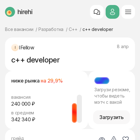
HireHi
Все вакансии
Разработка
C++
c++ developer
8 апр
IFellow
c++ developer
ниже рынка
на 29,9%
МЭТЧ
Загрузи резюме,
чтобы видеть
вакансия
мэтч с вакой
240 000 ₽
в среднем
Загрузить
342 340 ₽
грейд