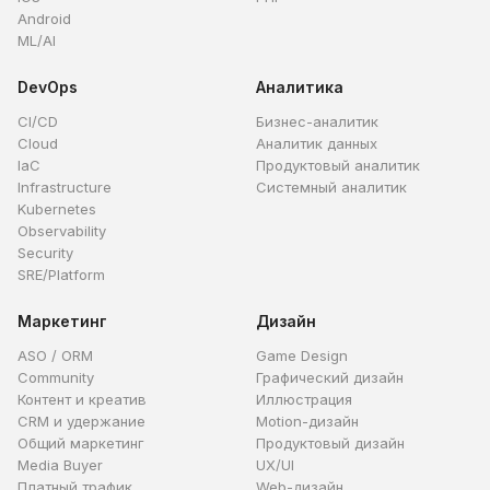
Android
ML/AI
DevOps
Аналитика
CI/CD
Бизнес-аналитик
Cloud
Аналитик данных
IaC
Продуктовый аналитик
Infrastructure
Системный аналитик
Kubernetes
Observability
Security
SRE/Platform
Маркетинг
Дизайн
ASO / ORM
Game Design
Community
Графический дизайн
Контент и креатив
Иллюстрация
CRM и удержание
Motion-дизайн
Общий маркетинг
Продуктовый дизайн
Media Buyer
UX/UI
Платный трафик
Web-дизайн