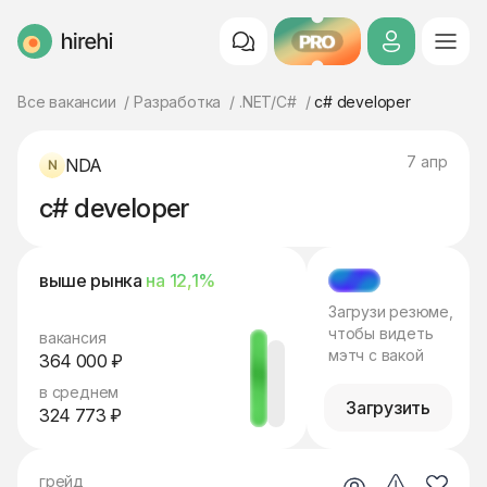
PRO
HireHi
Все вакансии
Разработка
.NET/C#
c# developer
7 апр
NDA
c# developer
выше рынка
на 12,1%
МЭТЧ
Загрузи резюме,
чтобы видеть
вакансия
мэтч с вакой
364 000 ₽
в среднем
Загрузить
324 773 ₽
грейд