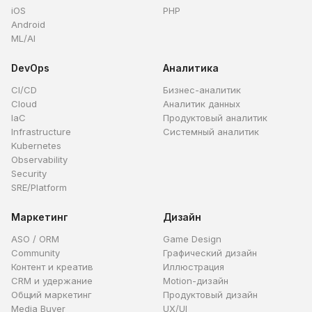
iOS
PHP
Android
ML/AI
DevOps
Аналитика
CI/CD
Бизнес-аналитик
Cloud
Аналитик данных
IaC
Продуктовый аналитик
Infrastructure
Системный аналитик
Kubernetes
Observability
Security
SRE/Platform
Маркетинг
Дизайн
ASO / ORM
Game Design
Community
Графический дизайн
Контент и креатив
Иллюстрация
CRM и удержание
Motion-дизайн
Общий маркетинг
Продуктовый дизайн
Media Buyer
UX/UI