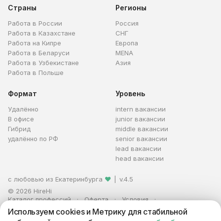
Страны
Регионы
Работа в России
Россия
Работа в Казахстане
СНГ
Работа на Кипре
Европа
Работа в Беларуси
MENA
Работа в Узбекистане
Азия
Работа в Польше
Формат
Уровень
Удалённо
intern вакансии
В офисе
junior вакансии
Гибрид
middle вакансии
удалённо по РФ
senior вакансии
lead вакансии
head вакансии
с любовью из Екатеринбурга
❤
|
v.4.5
© 2026 HireHi
Каталог профессий
Оферта
Условия
Персональные данные
Реклама
Используем cookies и Метрику для стабильной
ИП Захаров Антон Алексеевич · ИНН 663005711880 · ОГРНИП