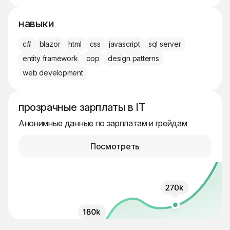
навыки
c#
blazor
html
css
javascript
sql server
entity framework
oop
design patterns
web development
прозрачные зарплаты в IT
Анонимные данные по зарплатам и грейдам
Посмотреть