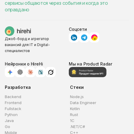
сервисы общаются через события и когда это
оправдано
Соцсети
Джоб-борд и агрегатор
вакансий для IT и Digital-
специалистов
Нейронки о HireHi
Мы на Product Radar
Разработка
Стеки
Backend
Node.js
Frontend
Data Engineer
Fullstack
Kotlin
Python
Rust
Java
1C
Go
.NET/C#
Mobile
C++