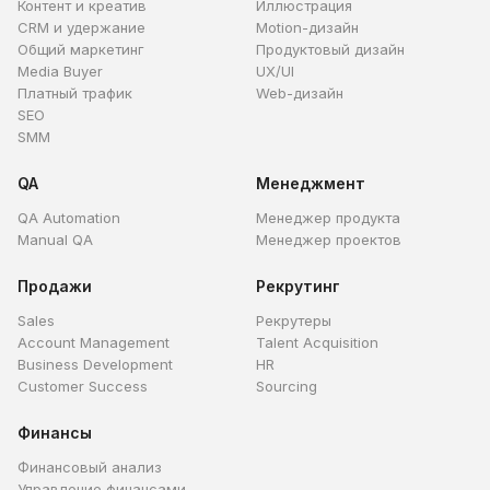
Контент и креатив
Иллюстрация
CRM и удержание
Motion-дизайн
Общий маркетинг
Продуктовый дизайн
Media Buyer
UX/UI
Платный трафик
Web-дизайн
SEO
SMM
QA
Менеджмент
QA Automation
Менеджер продукта
Manual QA
Менеджер проектов
Продажи
Рекрутинг
Sales
Рекрутеры
Account Management
Talent Acquisition
Business Development
HR
Customer Success
Sourcing
Финансы
Финансовый анализ
Управление финансами