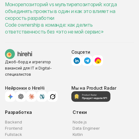
Монорепозиторий vs мультирепозиторий: когда
объединять проекты в один и как это влияет на
скорость разработки
Code ownership в команде: как делить
ответственность без «это не мой сервис»
Соцсети
Джоб-борд и агрегатор
вакансий для IT и Digital-
специалистов
Нейронки о HireHi
Мы на Product Radar
Разработка
Стеки
Backend
Node.js
Frontend
Data Engineer
Fullstack
Kotlin