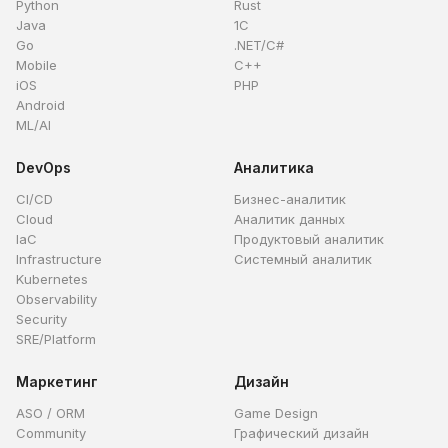
Python
Rust
Java
1C
Go
.NET/C#
Mobile
C++
iOS
PHP
Android
ML/AI
DevOps
Аналитика
CI/CD
Бизнес-аналитик
Cloud
Аналитик данных
IaC
Продуктовый аналитик
Infrastructure
Системный аналитик
Kubernetes
Observability
Security
SRE/Platform
Маркетинг
Дизайн
ASO / ORM
Game Design
Community
Графический дизайн