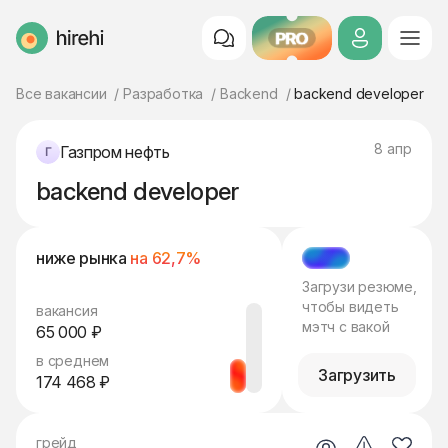
PRO
HireHi
Все вакансии
Разработка
Backend
backend developer
8 апр
Газпром нефть
backend developer
ниже рынка
на 62,7%
МЭТЧ
Загрузи резюме,
чтобы видеть
вакансия
мэтч с вакой
65 000 ₽
в среднем
Загрузить
174 468 ₽
грейд