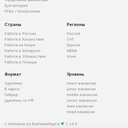
Бухгалтерия
FP&A / Контроллинг
Страны
Регионы
Работа в России
Россия
Работа в Казахстане
СНГ
Работа на Кипре
Европа
Работа в Беларуси
MENA
Работа в Узбекистане
Азия
Работа в Польше
Формат
Уровень
Удалённо
intern вакансии
В офисе
junior вакансии
Гибрид
middle вакансии
удалённо по РФ
senior вакансии
lead вакансии
head вакансии
с любовью из Екатеринбурга
❤
|
v.4.5