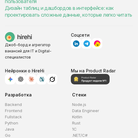
пользователя
Дизайн таблиц и дашбордов в интерфейсе: как
проектировать сложные данные, которые легко читать
Соцсети
Джоб-борд и агрегатор
вакансий для IT и Digital-
специалистов
Нейронки о HireHi
Мы на Product Radar
Разработка
Стеки
Backend
Node.js
Frontend
Data Engineer
Fullstack
Kotlin
Python
Rust
Java
1C
Go
.NET/C#