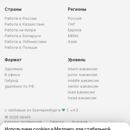
Страны
Регионы
Работа в России
Россия
Работа в Казахстане
СНГ
Работа на Кипре
Европа
Работа в Беларуси
MENA
Работа в Узбекистане
Азия
Работа в Польше
Формат
Уровень
Удалённо
intern вакансии
В офисе
junior вакансии
Гибрид
middle вакансии
удалённо по РФ
senior вакансии
lead вакансии
head вакансии
с любовью из Екатеринбурга
❤
|
v.4.5
© 2026 HireHi
Каталог профессий
Оферта
Условия
Персональные данные
Реклама
Используем cookies и Метрику для стабильной