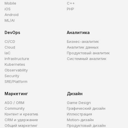
Mobile
C++
iOS
PHP
Android
ML/AI
DevOps
Аналитика
CI/CD
Бизнес-аналитик
Cloud
Аналитик данных
IaC
Продуктовый аналитик
Infrastructure
Системный аналитик
Kubernetes
Observability
Security
SRE/Platform
Маркетинг
Дизайн
ASO / ORM
Game Design
Community
Графический дизайн
Контент и креатив
Иллюстрация
CRM и удержание
Motion-дизайн
Общий маркетинг
Продуктовый дизайн