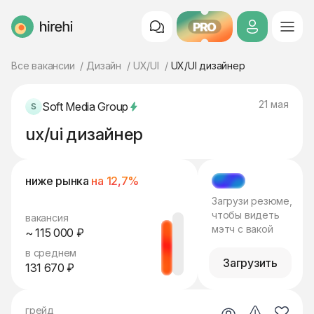
PRO
HireHi
Все вакансии
Дизайн
UX/UI
UX/UI дизайнер
21 мая
Soft Media Group
ux/ui дизайнер
ниже рынка
на 12,7%
МЭТЧ
Загрузи резюме,
чтобы видеть
вакансия
мэтч с вакой
~ 115 000 ₽
в среднем
Загрузить
131 670 ₽
грейд