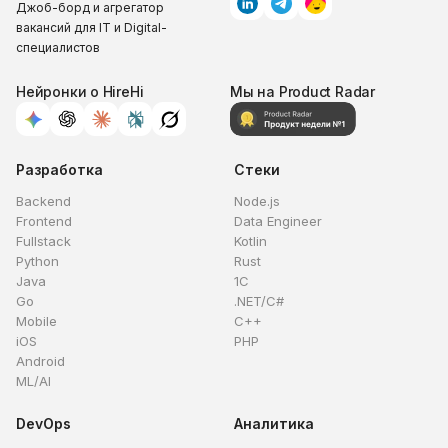
Джоб-борд и агрегатор
вакансий для IT и Digital-
специалистов
Нейронки о HireHi
Мы на Product Radar
Разработка
Стеки
Backend
Node.js
Frontend
Data Engineer
Fullstack
Kotlin
Python
Rust
Java
1C
Go
.NET/C#
Mobile
C++
iOS
PHP
Android
ML/AI
DevOps
Аналитика