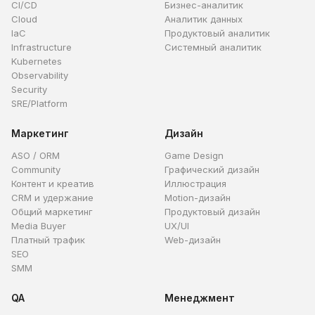
CI/CD
Бизнес-аналитик
Cloud
Аналитик данных
IaC
Продуктовый аналитик
Infrastructure
Системный аналитик
Kubernetes
Observability
Security
SRE/Platform
Маркетинг
Дизайн
ASO / ORM
Game Design
Community
Графический дизайн
Контент и креатив
Иллюстрация
CRM и удержание
Motion-дизайн
Общий маркетинг
Продуктовый дизайн
Media Buyer
UX/UI
Платный трафик
Web-дизайн
SEO
SMM
QA
Менеджмент