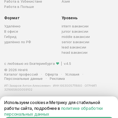
Работа в Узбекистане
Азия
Работа в Польше
Формат
Уровень
Удалённо
intern вакансии
В офисе
junior вакансии
Гибрид
middle вакансии
удалённо по РФ
senior вакансии
lead вакансии
head вакансии
с любовью из Екатеринбурга
❤
|
v.4.5
© 2026 HireHi
Каталог профессий
Оферта
Условия
Персональные данные
Реклама
ИП Захаров Антон Алексеевич · ИНН 663005711880 · ОГРНИП
321665800059102
Используем cookies и Метрику для стабильной
работы сайта, подробнее в
политике обработки
Откликнуться на hirehi
персональных данных