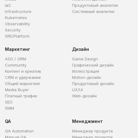
IaC
Продуктовый аналитик
Infrastructure
Системный аналитик
Kubernetes
Observability
Security
SRE/Platform
Маркетинг
Дизайн
ASO / ORM
Game Design
Community
Графический дизайн
Контент и креатив
Иллюстрация
CRM и удержание
Motion-дизайн
Общий маркетинг
Продуктовый дизайн
Media Buyer
UX/UI
Платный трафик
Web-дизайн
SEO
SMM
QA
Менеджмент
QA Automation
Менеджер продукта
Manual QA
Менеджер проектов