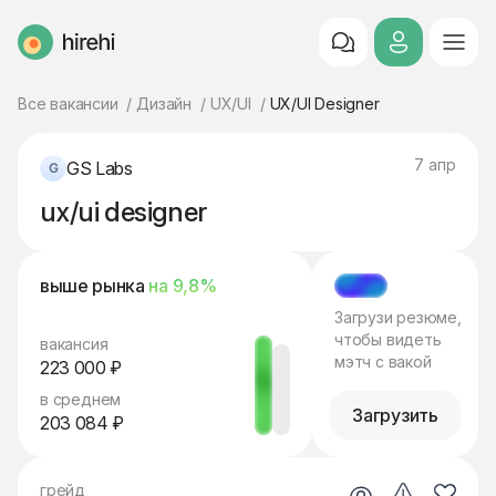
HireHi
Все вакансии
Дизайн
UX/UI
UX/UI Designer
7 апр
GS Labs
ux/ui designer
выше рынка
на 9,8%
МЭТЧ
Загрузи резюме,
чтобы видеть
вакансия
мэтч с вакой
223 000 ₽
в среднем
Загрузить
203 084 ₽
грейд