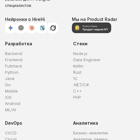
специалистов
Нейронки о HireHi
Мы на Product Radar
Разработка
Стеки
Backend
Node.js
Frontend
Data Engineer
Fullstack
Kotlin
Python
Rust
Java
1C
Go
.NET/C#
Mobile
C++
iOS
PHP
Android
ML/AI
DevOps
Аналитика
CI/CD
Бизнес-аналитик
Cloud
Аналитик данных