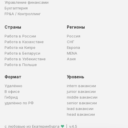
Управление финансами
Бухгалтерия
FP&A / Контроллинг
Страны
Регионы
Работа в России
Россия
Работа в Казахстане
СНГ
Работа на Кипре
Европа
Работа в Беларуси
MENA
Работа в Узбекистане
Азия
Работа в Польше
Формат
Уровень
Удалённо
intern вакансии
В офисе
junior вакансии
Гибрид
middle вакансии
удалённо по РФ
senior вакансии
lead вакансии
head вакансии
с любовью из Екатеринбурга
❤
|
v.4.5