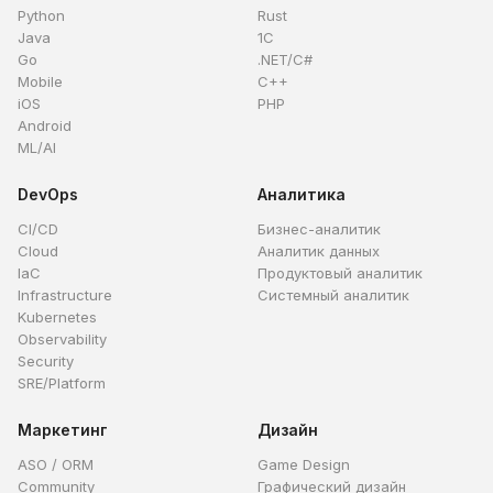
Python
Rust
Java
1C
Go
.NET/C#
Mobile
C++
iOS
PHP
Android
ML/AI
DevOps
Аналитика
CI/CD
Бизнес-аналитик
Cloud
Аналитик данных
IaC
Продуктовый аналитик
Infrastructure
Системный аналитик
Kubernetes
Observability
Security
SRE/Platform
Маркетинг
Дизайн
ASO / ORM
Game Design
Community
Графический дизайн