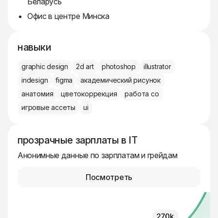
Беларусь
Офис в центре Минска
навыки
graphic design
2d art
photoshop
illustrator
indesign
figma
академический рисунок
анатомия
цветокоррекция
работа со
игровые ассеты
ui
прозрачные зарплаты в IT
Анонимные данные по зарплатам и грейдам
Посмотреть