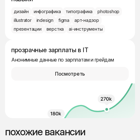
дизайн
инфографика
типографика
photoshop
illustrator
indesign
figma
арт-надзор
презентации
верстка
ai-инструменты
прозрачные зарплаты в IT
Анонимные данные по зарплатам и грейдам
Посмотреть
похожие вакансии