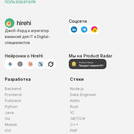
пользователя
Соцсети
Джоб-борд и агрегатор
вакансий для IT и Digital-
специалистов
Нейронки о HireHi
Мы на Product Radar
Разработка
Стеки
Backend
Node.js
Frontend
Data Engineer
Fullstack
Kotlin
Python
Rust
Java
1C
Go
.NET/C#
Mobile
C++
iOS
PHP