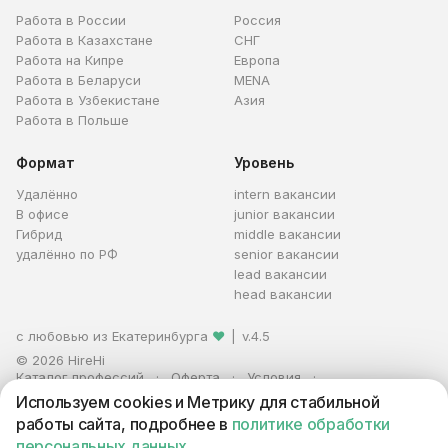
Работа в России
Россия
Работа в Казахстане
СНГ
Работа на Кипре
Европа
Работа в Беларуси
MENA
Работа в Узбекистане
Азия
Работа в Польше
Формат
Уровень
Удалённо
intern вакансии
В офисе
junior вакансии
Гибрид
middle вакансии
удалённо по РФ
senior вакансии
lead вакансии
head вакансии
с любовью из Екатеринбурга
❤
|
v.4.5
© 2026 HireHi
Каталог профессий
Оферта
Условия
Персональные данные
Реклама
Используем cookies и Метрику для стабильной
ИП Захаров Антон Алексеевич · ИНН 663005711880 · ОГРНИП
работы сайта, подробнее в
политике обработки
321665800059102
персональных данных