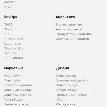
Android
ML/AI
DevOps
Аналитика
CI/CD
Бизнес-аналитик
Cloud
Аналитик данных
IaC
Продуктовый аналитик
Infrastructure
Системный аналитик
Kubernetes
Observability
Security
SRE/Platform
Маркетинг
Дизайн
ASO / ORM
Game Design
Community
Графический дизайн
Контент и креатив
Иллюстрация
CRM и удержание
Motion-дизайн
Общий маркетинг
Продуктовый дизайн
Media Buyer
UX/UI
Платный трафик
Web-дизайн