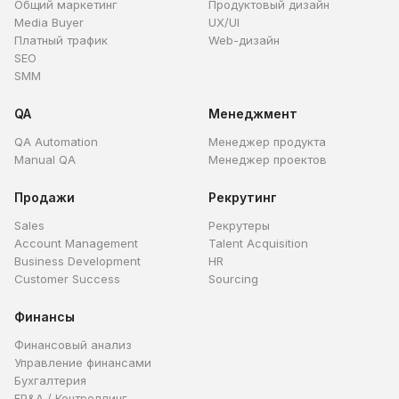
Общий маркетинг
Продуктовый дизайн
Media Buyer
UX/UI
Платный трафик
Web-дизайн
SEO
SMM
QA
Менеджмент
QA Automation
Менеджер продукта
Manual QA
Менеджер проектов
Продажи
Рекрутинг
Sales
Рекрутеры
Account Management
Talent Acquisition
Business Development
HR
Customer Success
Sourcing
Финансы
Финансовый анализ
Управление финансами
Бухгалтерия
FP&A / Контроллинг