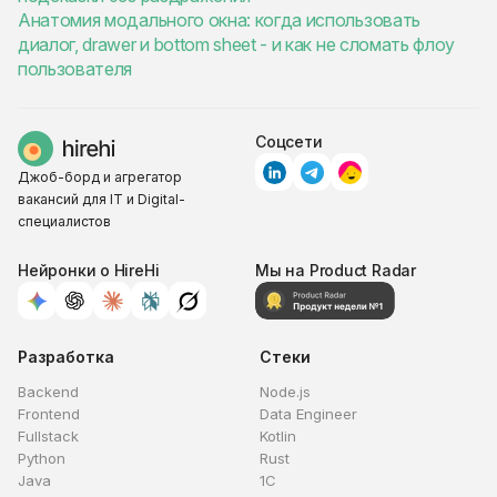
Анатомия модального окна: когда использовать
диалог, drawer и bottom sheet - и как не сломать флоу
пользователя
Соцсети
Джоб-борд и агрегатор
вакансий для IT и Digital-
специалистов
Нейронки о HireHi
Мы на Product Radar
Разработка
Стеки
Backend
Node.js
Frontend
Data Engineer
Fullstack
Kotlin
Python
Rust
Java
1C