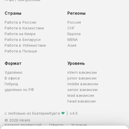
Страны
Регионы
Работа в России
Россия
Работа в Казахстане
СНГ
Работа на Кипре
Европа
Работа в Беларуси
MENA
Работа в Узбекистане
Азия
Работа в Польше
Формат
Уровень
Удалённо
intern вакансии
В офисе
junior вакансии
Гибрид
middle вакансии
удалённо по РФ
senior вакансии
lead вакансии
head вакансии
с любовью из Екатеринбурга
❤
|
v.4.5
© 2026 HireHi
Каталог профессий
Оферта
Условия