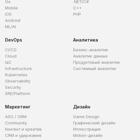
Go
.NET/C#
Mobile
C++
iOS
PHP
Android
ML/AI
DevOps
Аналитика
CI/CD
Бизнес-аналитик
Cloud
Аналитик данных
IaC
Продуктовый аналитик
Infrastructure
Системный аналитик
Kubernetes
Observability
Security
SRE/Platform
Маркетинг
Дизайн
ASO / ORM
Game Design
Community
Графический дизайн
Контент и креатив
Иллюстрация
CRM и удержание
Motion-дизайн