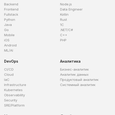
Backend
Node.js
Frontend
Data Engineer
Fullstack
Kotlin
Python
Rust
Java
1C
Go
.NET/C#
Mobile
C++
iOS
PHP
Android
ML/AI
DevOps
Аналитика
CI/CD
Бизнес-аналитик
Cloud
Аналитик данных
IaC
Продуктовый аналитик
Infrastructure
Системный аналитик
Kubernetes
Observability
Security
SRE/Platform