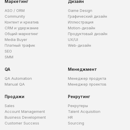
Маркетинг
Дизайн
ASO / ORM
Game Design
Community
Графический дизайн
Контент и креатив
Иллюстрация
CRM и удержание
Motion-дизайн
Общий маркетинг
Продуктовый дизайн
Media Buyer
UX/UI
Платный трафик
Web-дизайн
SEO
SMM
QA
Менеджмент
QA Automation
Менеджер продукта
Manual QA
Менеджер проектов
Продажи
Рекрутинг
Sales
Рекрутеры
Account Management
Talent Acquisition
Business Development
HR
Customer Success
Sourcing