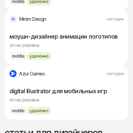
middle
удалённо
Minim Design
сегодня
моушн-дизайнер анимации логотипов
зп не указана
middle
удалённо
Azur Games
сегодня
digital illustrator для мобильных игр
зп не указана
middle
удалённо
статьи для дизайнеров