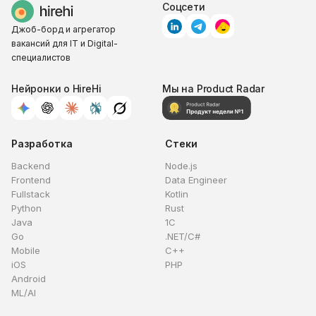
Соцсети
Джоб-борд и агрегатор
вакансий для IT и Digital-
специалистов
Нейронки о HireHi
Мы на Product Radar
Разработка
Стеки
Backend
Node.js
Frontend
Data Engineer
Fullstack
Kotlin
Python
Rust
Java
1C
Go
.NET/C#
Mobile
C++
iOS
PHP
Android
ML/AI