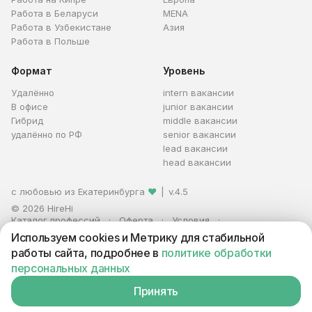
Работа в Беларуси
MENA
Работа в Узбекистане
Азия
Работа в Польше
Формат
Уровень
Удалённо
intern вакансии
В офисе
junior вакансии
Гибрид
middle вакансии
удалённо по РФ
senior вакансии
lead вакансии
head вакансии
с любовью из Екатеринбурга
❤
|
v.4.5
© 2026 HireHi
Каталог профессий
Оферта
Условия
Персональные данные
Реклама
Используем cookies и Метрику для стабильной
ИП Захаров Антон Алексеевич · ИНН 663005711880 · ОГРНИП
работы сайта, подробнее в
политике обработки
321665800059102
персональных данных
Принять
Вакансия находится в архиве