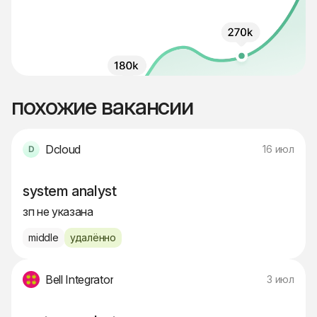
похожие вакансии
Dcloud
16 июл
system analyst
зп не указана
middle
удалённо
Bell Integrator
3 июл