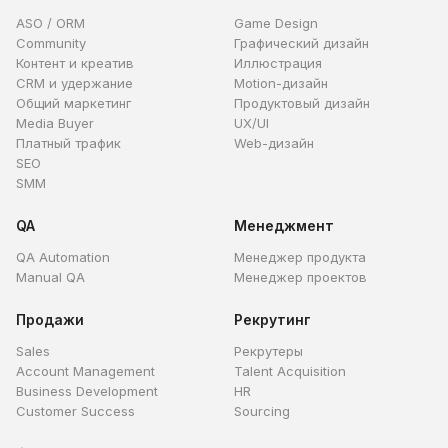
ASO / ORM
Game Design
Community
Графический дизайн
Контент и креатив
Иллюстрация
CRM и удержание
Motion-дизайн
Общий маркетинг
Продуктовый дизайн
Media Buyer
UX/UI
Платный трафик
Web-дизайн
SEO
SMM
QA
Менеджмент
QA Automation
Менеджер продукта
Manual QA
Менеджер проектов
Продажи
Рекрутинг
Sales
Рекрутеры
Account Management
Talent Acquisition
Business Development
HR
Customer Success
Sourcing