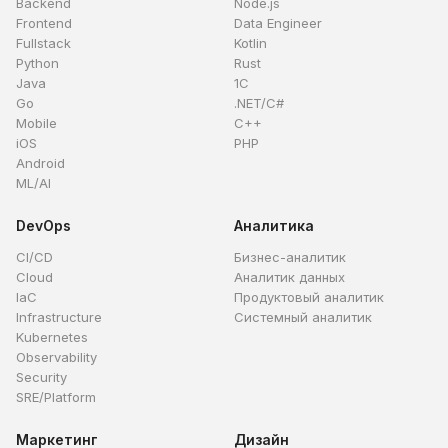
Backend
Node.js
Frontend
Data Engineer
Fullstack
Kotlin
Python
Rust
Java
1C
Go
.NET/C#
Mobile
C++
iOS
PHP
Android
ML/AI
DevOps
Аналитика
CI/CD
Бизнес-аналитик
Cloud
Аналитик данных
IaC
Продуктовый аналитик
Infrastructure
Системный аналитик
Kubernetes
Observability
Security
SRE/Platform
Маркетинг
Дизайн