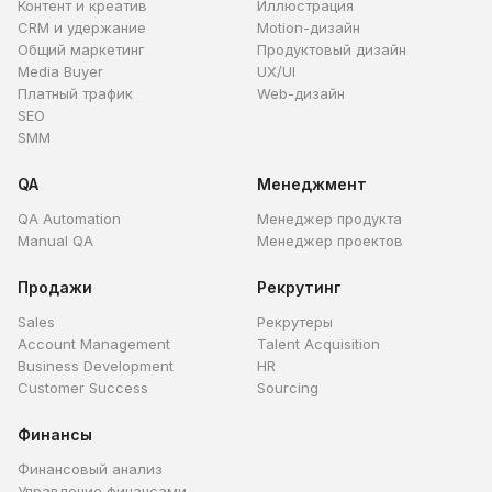
Контент и креатив
Иллюстрация
CRM и удержание
Motion-дизайн
Общий маркетинг
Продуктовый дизайн
Media Buyer
UX/UI
Платный трафик
Web-дизайн
SEO
SMM
QA
Менеджмент
QA Automation
Менеджер продукта
Manual QA
Менеджер проектов
Продажи
Рекрутинг
Sales
Рекрутеры
Account Management
Talent Acquisition
Business Development
HR
Customer Success
Sourcing
Финансы
Финансовый анализ
Управление финансами