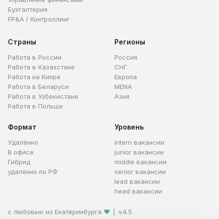
Бухгалтерия
FP&A / Контроллинг
Страны
Регионы
Работа в России
Россия
Работа в Казахстане
СНГ
Работа на Кипре
Европа
Работа в Беларуси
MENA
Работа в Узбекистане
Азия
Работа в Польше
Формат
Уровень
Удалённо
intern вакансии
В офисе
junior вакансии
Гибрид
middle вакансии
удалённо по РФ
senior вакансии
lead вакансии
head вакансии
с любовью из Екатеринбурга
❤
|
v.4.5