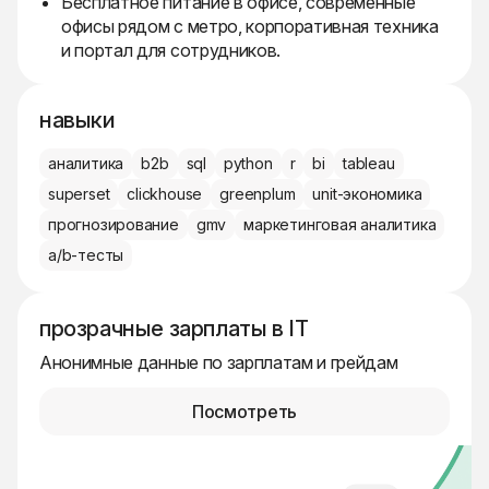
Бесплатное питание в офисе, современные
офисы рядом с метро, корпоративная техника
и портал для сотрудников.
навыки
аналитика
b2b
sql
python
r
bi
tableau
superset
clickhouse
greenplum
unit-экономика
прогнозирование
gmv
маркетинговая аналитика
a/b-тесты
прозрачные зарплаты в IT
Анонимные данные по зарплатам и грейдам
Посмотреть