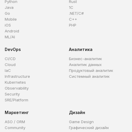
Python
Rust
Java
1C
Go
.NET/C#
Mobile
C++
iOS
PHP
Android
ML/AI
DevOps
Аналитика
CI/CD
Бизнес-аналитик
Cloud
Аналитик данных
IaC
Продуктовый аналитик
Infrastructure
Системный аналитик
Kubernetes
Observability
Security
SRE/Platform
Маркетинг
Дизайн
ASO / ORM
Game Design
Community
Графический дизайн