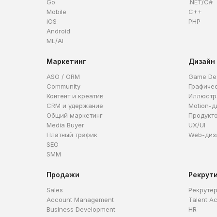
Go
.NET/C#
Mobile
C++
iOS
PHP
Android
ML/AI
Маркетинг
Дизайн
ASO / ORM
Game De
Community
Графиче
Контент и креатив
Иллюстр
CRM и удержание
Motion-д
Общий маркетинг
Продукт
Media Buyer
UX/UI
Платный трафик
Web-диз
SEO
SMM
Продажи
Рекрут
Sales
Рекруте
Account Management
Talent Ac
Business Development
HR