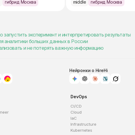
e
гибрид Москва
middle
гибрид Москва
но запустить эксперимент и интерпретировать результаты
для аналитики больших данных в России
мализовать и не потерять важную информацию
Нейронки о HireHi
DevOps
CI/CD
ineer
Cloud
IaC
Infrastructure
Kubernetes