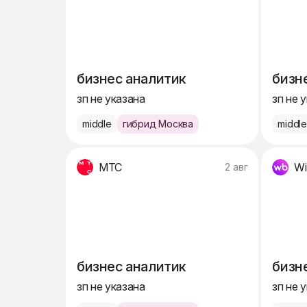
бизнес аналитик
бизн
зп не указана
зп не 
middle
гибрид Москва
middl
МТС
Wi
2 авг
бизнес аналитик
бизн
зп не указана
зп не 