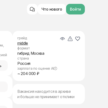
Что нового
Войти
грейд
middle
ме,
формат
гибрид Москва
сией
страна
Россия
ь
зарплата по оценке AI
~ 204 000 ₽
Вакансия находится в архиве
и больше не принимает отклики