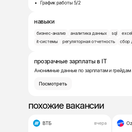
График работы 5/2
навыки
бизнес-анализ
аналитика данных
sql
exce
it-системы
регуляторная отчетность
сбор 
прозрачные зарплаты в IT
Анонимные данные по зарплатам и грейдам
Посмотреть
похожие вакансии
ВТБ
O
вчера