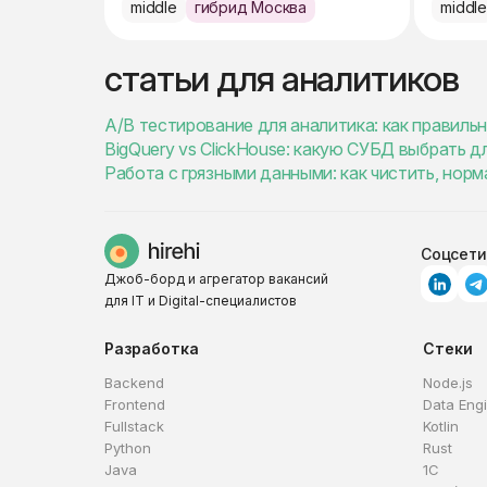
middle
гибрид Москва
middl
статьи для аналитиков
A/B тестирование для аналитика: как правиль
BigQuery vs ClickHouse: какую СУБД выбрать 
Работа с грязными данными: как чистить, нор
Соцсети
Джоб-борд и агрегатор вакансий
для IT и Digital-специалистов
Разработка
Стеки
Backend
Node.js
Frontend
Data Eng
Fullstack
Kotlin
Python
Rust
Java
1C