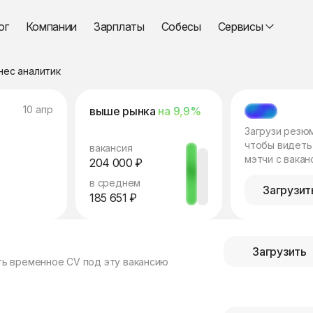
ог
Компании
Зарплаты
Собесы
Сервисы
нес аналитик
10 апр
выше рынка
на 9,9%
МЭТЧ
Загрузи резю
чтобы видеть
вакансия
мэтчи с вакан
204 000 ₽
в среднем
Загрузит
185 651 ₽
Загрузить
ть временное CV под эту вакансию