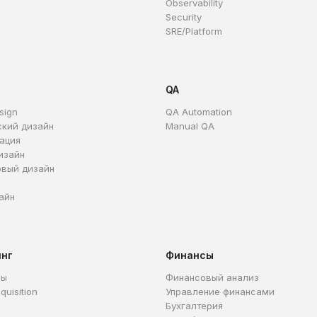
Observability
Security
SRE/Platform
QA
sign
QA Automation
ский дизайн
Manual QA
ация
изайн
овый дизайн
айн
инг
Финансы
ры
Финансовый анализ
quisition
Управление финансами
Бухгалтерия