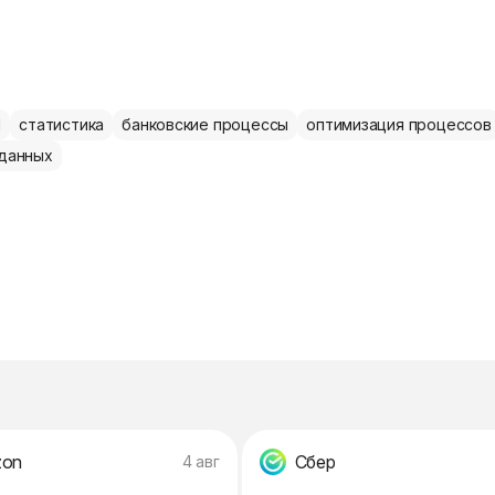
l
статистика
банковские процессы
оптимизация процессов
данных
zon
Сбер
4 авг