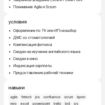
Понимание Agile и Scrum
условия
Оформление по ТК или ИП на выбор
ДМС со стоматологией
Компенсация фитнеса
Скидки на изучение английского языка
Скидки в кино
Индексация зарплаты
Предоставление рабочей техники
навыки
agile
fintech
jira
confluence
scrum
bpmn
miro
excel
powerpoint
trello
brd
srs