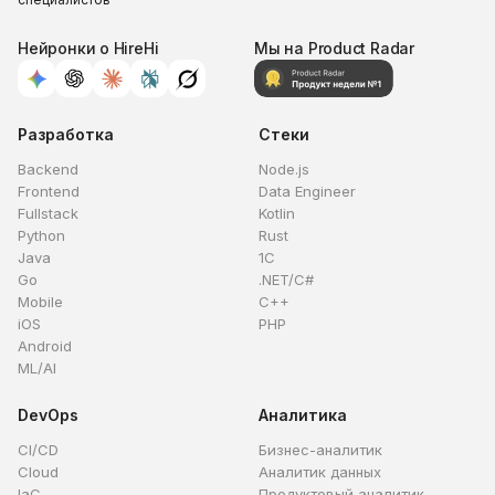
Нейронки о HireHi
Мы на Product Radar
Разработка
Стеки
Backend
Node.js
Frontend
Data Engineer
Fullstack
Kotlin
Python
Rust
Java
1C
Go
.NET/C#
Mobile
C++
iOS
PHP
Android
ML/AI
DevOps
Аналитика
CI/CD
Бизнес-аналитик
Cloud
Аналитик данных
IaC
Продуктовый аналитик