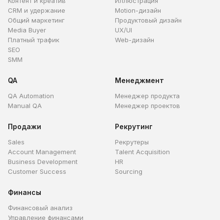
Контент и креатив
Иллюстрация
CRM и удержание
Motion-дизайн
Общий маркетинг
Продуктовый дизайн
Media Buyer
UX/UI
Платный трафик
Web-дизайн
SEO
SMM
QA
Менеджмент
QA Automation
Менеджер продукта
Manual QA
Менеджер проектов
Продажи
Рекрутинг
Sales
Рекрутеры
Account Management
Talent Acquisition
Business Development
HR
Customer Success
Sourcing
Финансы
Финансовый анализ
Управление финансами