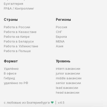
Бухгалтерия
FP&A / Контроллинг
Страны
Регионы
Работа в России
Россия
Работа в Казахстане
СНГ
Работа на Кипре
Европа
Работа в Беларуси
MENA
Работа в Узбекистане
Азия
Работа в Польше
Формат
Уровень
Удалённо
intern вакансии
В офисе
junior вакансии
Гибрид
middle вакансии
удалённо по РФ
senior вакансии
lead вакансии
head вакансии
с любовью из Екатеринбурга
❤
|
v.4.5