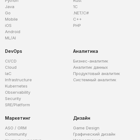
Python
Rust
Java
1C
Go
.NET/C#
Mobile
C++
iOS
PHP
Android
ML/AI
DevOps
Аналитика
CI/CD
Бизнес-аналитик
Cloud
Аналитик данных
IaC
Продуктовый аналитик
Infrastructure
Системный аналитик
Kubernetes
Observability
Security
SRE/Platform
Маркетинг
Дизайн
ASO / ORM
Game Design
Community
Графический дизайн