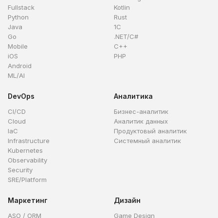
Fullstack
Kotlin
Python
Rust
Java
1C
Go
.NET/C#
Mobile
C++
iOS
PHP
Android
ML/AI
DevOps
Аналитика
CI/CD
Бизнес-аналитик
Cloud
Аналитик данных
IaC
Продуктовый аналитик
Infrastructure
Системный аналитик
Kubernetes
Observability
Security
SRE/Platform
Маркетинг
Дизайн
ASO / ORM
Game Design