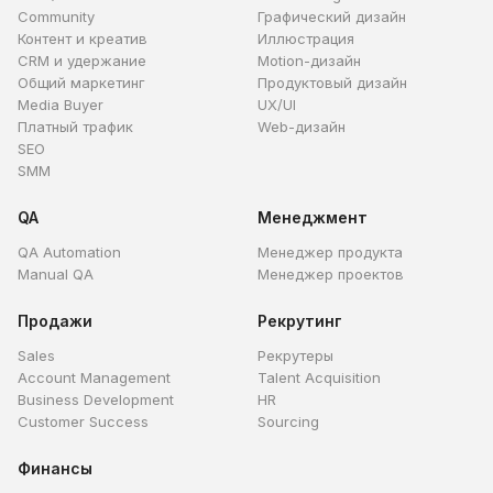
Community
Графический дизайн
Контент и креатив
Иллюстрация
CRM и удержание
Motion-дизайн
Общий маркетинг
Продуктовый дизайн
Media Buyer
UX/UI
Платный трафик
Web-дизайн
SEO
SMM
QA
Менеджмент
QA Automation
Менеджер продукта
Manual QA
Менеджер проектов
Продажи
Рекрутинг
Sales
Рекрутеры
Account Management
Talent Acquisition
Business Development
HR
Customer Success
Sourcing
Финансы