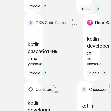
middle
гибрид Алматы
middle
офис
1
DKB Code Factory GmbH
Плюс Фа
авг
kotlin
kotlin
developer
разработчик
зп
зп не
не
указана
указана
middle
офис Берлин
middle
гиб
24
2
Centicore
Chess.com
июл
и
kotlin
kotlin
developer