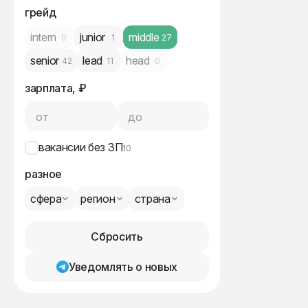
грейд
intern
junior
middle
0
1
27
senior
lead
head
42
11
0
зарплата, ₽
от
до
вакансии без ЗП
10
разное
сфера
регион
страна
Сбросить
Уведомлять о новых