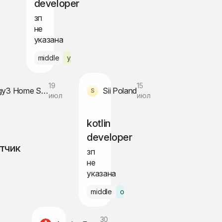
developer
зп
не
указана
но
middle
удалённо
19
15
Synergy3 Home Solutions
Sii Poland
июл
июл
kotlin
developer
тчик
зп
не
указана
далённо
middle
офис Варшава
30