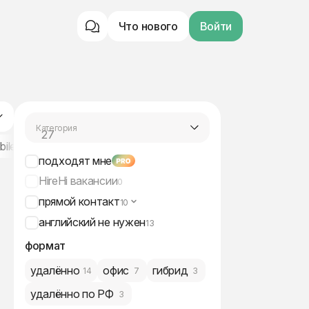
Что нового
Войти
Категория
27
разработка
bile
Android
iOS
Kotlin
Node.js
Rust
ERP / CRM
подходят мне
HireHi вакансии
0
прямой контакт
10
английский не нужен
13
формат
удалённо
офис
гибрид
14
7
3
удалённо по РФ
3