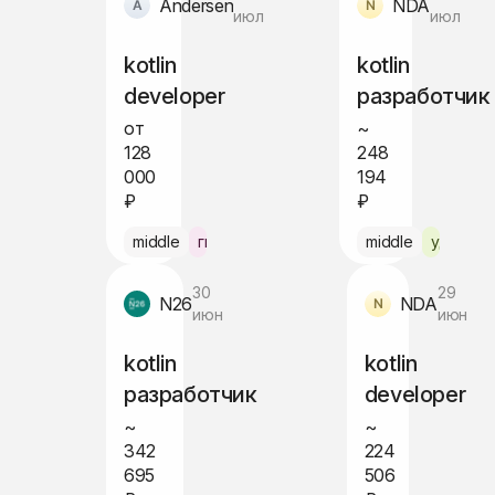
Andersen
NDA
июл
июл
kotlin
kotlin
developer
разработчик
от
~
128
248
000
194
₽
₽
middle
гибрид Алматы
middle
удалённ
30
29
N26
NDA
июн
июн
kotlin
kotlin
разработчик
developer
~
~
342
224
695
506