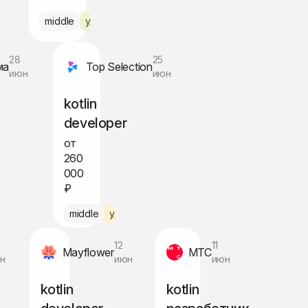
middle
удалённо
но
28
25
ма
Top Selection
июн
июн
kotlin
developer
от
260
000
₽
middle
удалённо по РФ
12
11
Mayflower
МТС
н
июн
июн
kotlin
kotlin