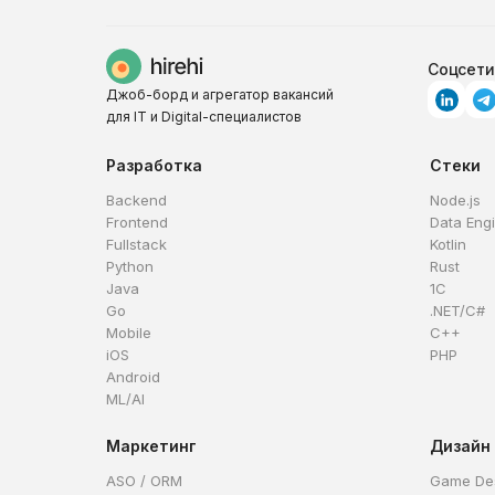
Соцсети
Джоб-борд и агрегатор вакансий
для IT и Digital-специалистов
Разработка
Стеки
Backend
Node.js
Frontend
Data Eng
Fullstack
Kotlin
Python
Rust
Java
1C
Go
.NET/C#
Mobile
C++
iOS
PHP
Android
ML/AI
Маркетинг
Дизайн
ASO / ORM
Game De