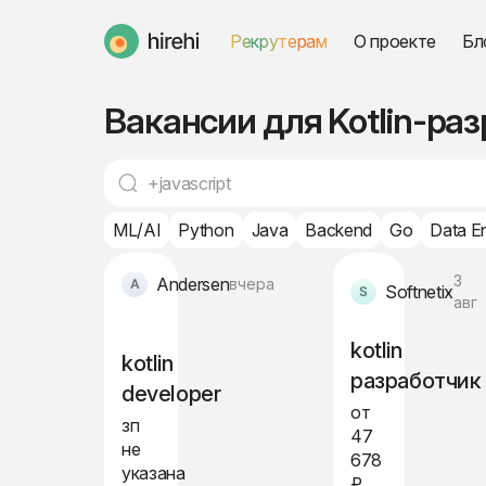
Рекрутерам
О проекте
Бл
HireHi
Вакансии для Kotlin-раз
ML/AI
Python
Java
Backend
Go
Data E
3
Andersen
вчера
Softnetix
авг
kotlin
kotlin
разработчик
developer
от
зп
47
не
678
указана
₽