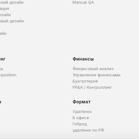
ский дизайн
Manual QA
ация
изайн
овый дизайн
айн
инг
Финансы
ры
Финансовый анализ
quisition
Управление финансами
Бухгалтерия
FP&A / Контроллинг
ы
Формат
Удалённо
В офисе
Гибрид
удалённо по РФ