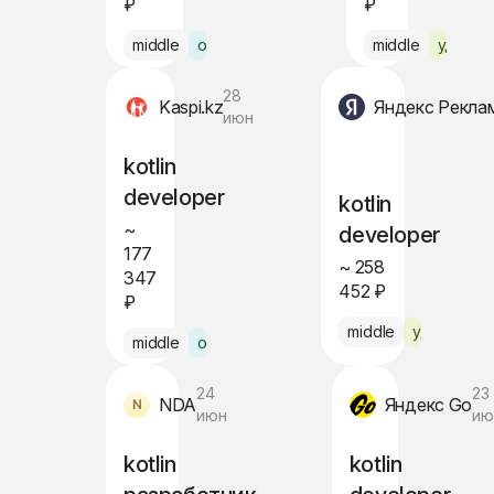
₽
₽
middle
офис Барселона
middle
удалён
28
Kaspi.kz
Яндекс Рекла
июн
kotlin
developer
kotlin
~
developer
177
~ 258
347
452 ₽
₽
middle
удалённо
middle
офис Алматы
24
23
NDA
Яндекс Go
июн
ию
kotlin
kotlin