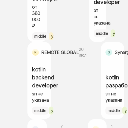
developer
от
зп
380
не
000
указана
₽
middle
удалён
middle
удалённо по РФ
20
REMOTE GLOBAL
июл
kotlin
backend
kotlin
developer
разрабо
зп не
зп не
указана
указана
middle
удалённо
middle
у
7
1