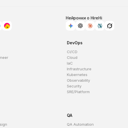
Нейронки о HireHi
DevOps
CI/CD
ineer
Cloud
IaC
Infrastructure
Kubernetes
Observability
Security
SRE/Platform
QA
sign
QA Automation