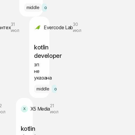
middle
офис Варшава
31
30
нтех
Evercode Lab
июл
июл
kotlin
developer
зп
не
указана
рид Москва
middle
офис Питер
2
21
X5 Media
юл
июл
kotlin