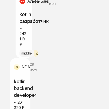
Альфа-Банк
июн
kotlin
разработчик
~
242
118
₽
о
middle
удалённо по РФ
29
NDA
июн
kotlin
backend
developer
~ 261
320 ₽