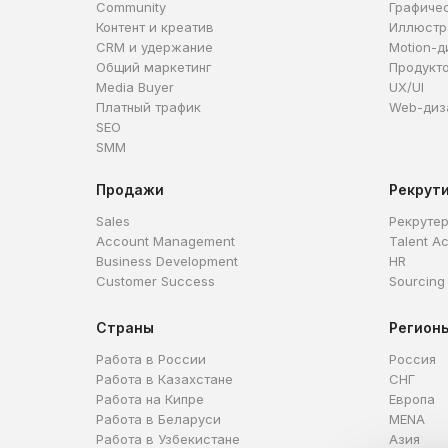
Community
Графиче
Контент и креатив
Иллюстр
CRM и удержание
Motion-д
Общий маркетинг
Продукт
Media Buyer
UX/UI
Платный трафик
Web-диз
SEO
SMM
Продажи
Рекрут
Sales
Рекруте
Account Management
Talent Ac
Business Development
HR
Customer Success
Sourcing
Страны
Регион
Работа в России
Россия
Работа в Казахстане
СНГ
Работа на Кипре
Европа
Работа в Беларуси
MENA
Работа в Узбекистане
Азия