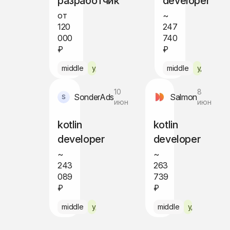
разработчик
developer
от
~
120
247
000
740
₽
₽
middle
удалённо
middle
удалённ
10
8
SonderAds
Salmon
июн
июн
kotlin
kotlin
developer
developer
~
~
243
263
089
739
₽
₽
middle
удалённо
middle
удалённо