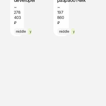
developer
разработчик
~
~
278
197
403
860
₽
₽
о
middle
удалённо
middle
удалённо