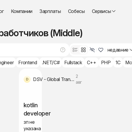
ог
Компании
Зарплаты
Собесы
Сервисы
работчиков (Middle)
недавние
ngineer
Frontend
.NET/C#
Fullstack
C++
PHP
1C
Mo
2
DSV - Global Transport and Logistics
авг
kotlin
developer
зп не
указана