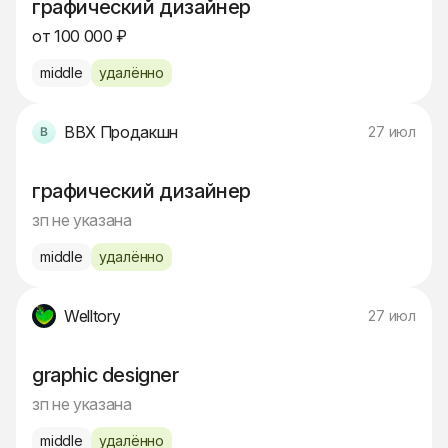
графический дизайнер
от 100 000 ₽
middle
удалённо
BBX Продакшн
27 июл
графический дизайнер
зп не указана
middle
удалённо
Welltory
27 июл
graphic designer
зп не указана
middle
удалённо