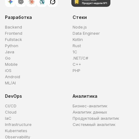
Разработка
Стеки
Backend
Node.js
Frontend
Data Engineer
Fullstack
Kotlin
Python
Rust
Java
1C
Go
.NET/C#
Mobile
C++
iOS
PHP
Android
ML/AI
DevOps
Аналитика
CI/CD
Бизнес-аналитик
Cloud
Аналитик данных
IaC
Продуктовый аналитик
Infrastructure
Системный аналитик
Kubernetes
Observability