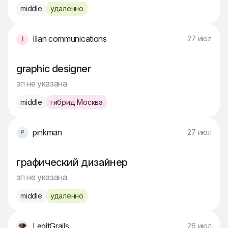
middle
удалённо
Illan communications
27 июл
graphic designer
зп не указана
middle
гибрид Москва
pinkman
27 июл
графический дизайнер
зп не указана
middle
удалённо
LegitGrails
26 июл