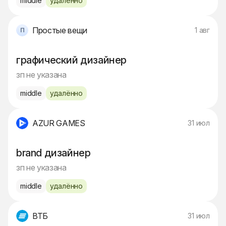
middle
удалённо
Простые вещи
1 авг
графический дизайнер
зп не указана
middle
удалённо
AZUR GAMES
31 июл
brand дизайнер
зп не указана
middle
удалённо
ВТБ
31 июл