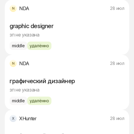
NDA
28 июл
graphic designer
зп не указана
middle
удалённо
NDA
28 июл
графический дизайнер
зп не указана
middle
удалённо
XHunter
28 июл