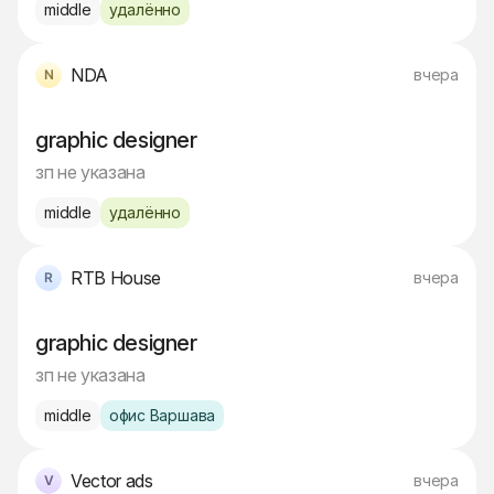
middle
удалённо
NDA
вчера
graphic designer
зп не указана
middle
удалённо
RTB House
вчера
graphic designer
зп не указана
middle
офис Варшава
Vector ads
вчера