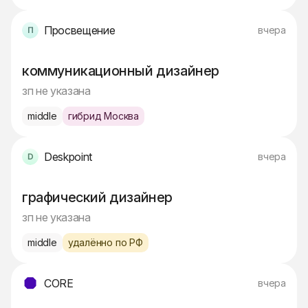
Просвещение
вчера
коммуникационный дизайнер
зп не указана
middle
гибрид Москва
Deskpoint
вчера
графический дизайнер
зп не указана
middle
удалённо по РФ
CORE
вчера