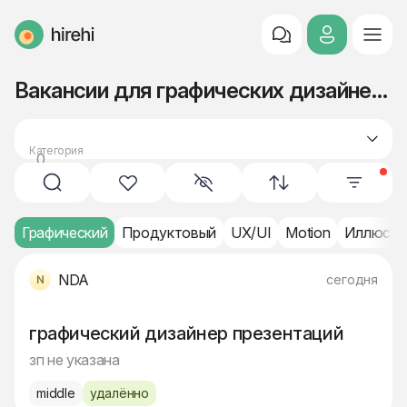
HireHi
Вакансии для графических дизайнеров (Middle)
Категория
0
дизайн
Графический
Продуктовый
UX/UI
Motion
Иллюстр
NDA
сегодня
графический дизайнер презентаций
зп не указана
middle
удалённо