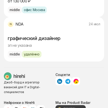
от 130 000 ₽
middle
офис Москва
NDA
24 июл
графический дизайнер
зп не указана
middle
удалённо
Соцсети
Джоб-борд и агрегатор
вакансий для IT и Digital-
специалистов
Нейронки о HireHi
Мы на Product Radar