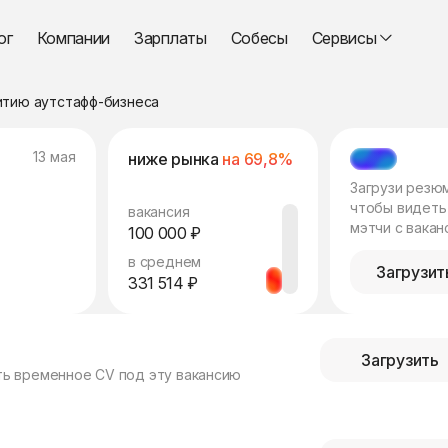
ог
Компании
Зарплаты
Собесы
Сервисы
тию аутстафф-бизнеса
13 мая
ниже рынка
на 69,8%
МЭТЧ
Загрузи резю
чтобы видеть
вакансия
мэтчи с вакан
100 000 ₽
в среднем
Загрузит
331 514 ₽
Загрузить
ть временное CV под эту вакансию