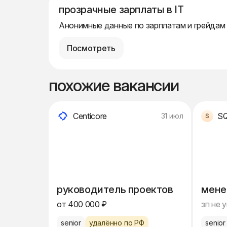
прозрачные зарплаты в IT
Анонимные данные по зарплатам и грейдам
Посмотреть
похожие вакансии
Centicore
S
31 июл
руководитель проектов
мене
от 400 000 ₽
зп не 
senior
удалённо по РФ
senior