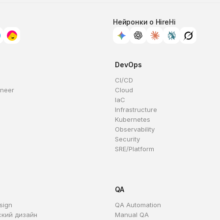
Нейронки о HireHi
DevOps
CI/CD
ineer
Cloud
IaC
Infrastructure
Kubernetes
Observability
Security
SRE/Platform
QA
sign
QA Automation
ский дизайн
Manual QA