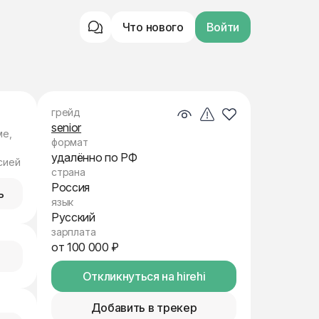
Что нового
Войти
грейд
senior
ме,
формат
удалённо по РФ
сией
страна
Россия
ь
язык
Русский
зарплата
от 100 000 ₽
Откликнуться на hirehi
Добавить в трекер