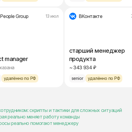
 People Group
ВКонтакте
13 июл
старший менеджер
ct manager
продукта
указана
~ 343 934 ₽
удалённо по РФ
senior
удалённо по РФ
сотрудником: скрипты и тактики для сложных ситуаций
рая реально меняет работу команды
опросы реально помогают менеджеру