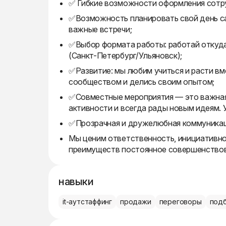
✅ Гибкие возможности оформления сотр
✅Возможность планировать свой день сам
важные встречи;
✅Выбор формата работы: работай откуда
(Санкт-Петербург/Ульяновск);
✅Развитие: мы любим учиться и расти вм
сообществом и делись своим опытом;
✅Совместные мероприятия — это важная 
активности и всегда рады новым идеям. 
✅Прозрачная и дружелюбная коммуникаци
Мы ценим ответственность, инициативно
преимуществ постоянное совершенствова
навыки
it-aутстаффинг
продажи
переговоры
под