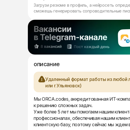
Загрузи резюме в профиль, а нейросеть опред
сможешь генерировать сопроводительные пись
описание
Удаленный формат работы из любой л
или г.Ульяновск)
Мы ORCA.codes, аккредитованная ИТ-компан
к решению сложных задач.
Уже более 5 лет мы помогаем нашим клиент
профессионалах, обеспечивая нашим клиен
клиентскую базу, поэтому сейчас мы ждем