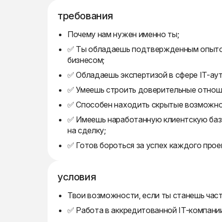
требования
Почему нам нужен именно ты;
✅ Ты обладаешь подтвержденным опытом 
бизнесом;
✅ Обладаешь экспертизой в сфере IT-aу
✅ Умеешь строить доверительные отноше
✅ Способен находить скрытые возможнос
✅ Имеешь наработанную клиентскую базу
на сделку;
✅ Готов бороться за успех каждого прое
условия
Твои возможности, если ты станешь час
✅ Работа в аккредитованной IT-компани