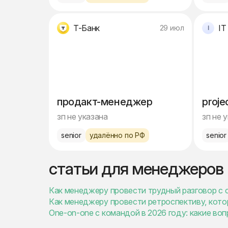
Т-Банк
IT
29 июл
продакт-менеджер
proje
зп не указана
зп не 
senior
удалённо по РФ
senior
статьи для менеджеров
Как менеджеру провести трудный разговор с 
Как менеджеру провести ретроспективу, кото
One-on-one с командой в 2026 году: какие в