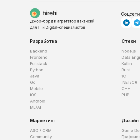
Соцсети
Джоб-борд и агрегатор вакансий
для IT и Digital-специалистов
Разработка
Стеки
Backend
Node.js
Frontend
Data Eng
Fullstack
Kotlin
Python
Rust
Java
1C
Go
.NET/C#
Mobile
C++
iOS
PHP
Android
ML/AI
Маркетинг
Дизайн
ASO / ORM
Game De
Community
Графиче