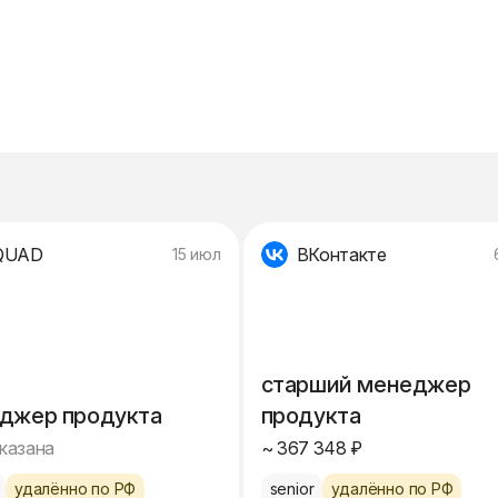
QUAD
ВКонтакте
15 июл
старший менеджер
джер продукта
продукта
указана
~ 367 348 ₽
удалённо по РФ
senior
удалённо по РФ