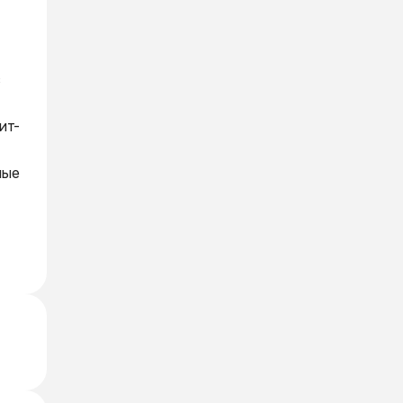
с
ит-
ные