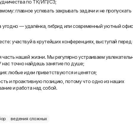
удничества по ТК/ИП/СЗ;
ому: главное успевать закрывать задачи и не пропускать
 угодно — удалёнка, гибрид или современный уютный офи
есте: участвуй в крутейших конференциях, выступай перед 
часть нашей жизни. Мы регулярно устраиваем увлекатель
У нас точно найдешь занятие по душе;
я: любые идеи приветствуются и ценятся;
сть и проактивную позицию, потому что одно из наших
ние и работа над собой.
бор
ведения сложных