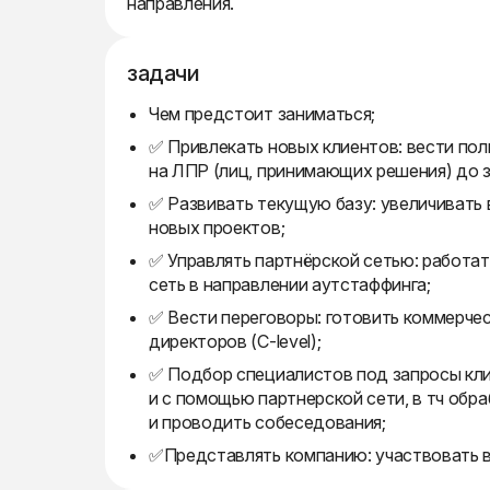
направления.
задачи
Чем предстоит заниматься;
✅ Привлекать новых клиентов: вести по
на ЛПР (лиц, принимающих решения) до 
✅ Развивать текущую базу: увеличивать 
новых проектов;
✅ Управлять партнёрской сетью: работа
сеть в направлении aутстаффинга;
✅ Вести переговоры: готовить коммерче
директоров (C-level);
✅ Подбор специалистов под запросы кли
и с помощью партнерской сети, в тч обр
и проводить собеседования;
✅Представлять компанию: участвовать в