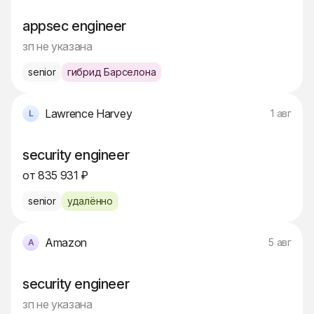
appsec engineer
зп не указана
senior
гибрид Барселона
Lawrence Harvey
1 авг
security engineer
от 835 931 ₽
senior
удалённо
Amazon
5 авг
security engineer
зп не указана