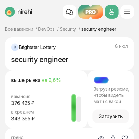
PRO
HireHi
Все вакансии
DevOps
Security
security engineer
8 июл
Brightstar Lottery
security engineer
выше рынка
на 9,6%
МЭТЧ
Загрузи резюме,
чтобы видеть
вакансия
мэтч с вакой
376 425 ₽
в среднем
Загрузить
343 365 ₽
грейд