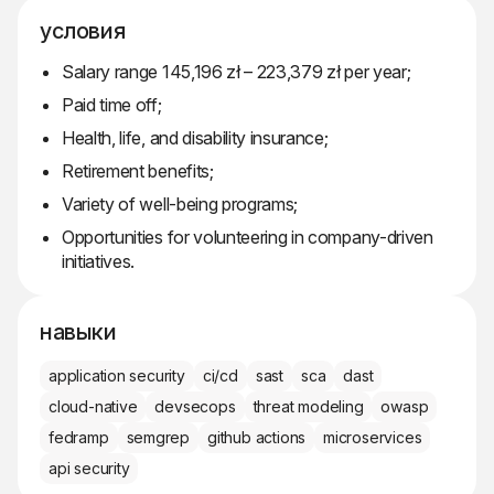
условия
Salary range 145,196 zł – 223,379 zł per year;
Paid time off;
Health, life, and disability insurance;
Retirement benefits;
Variety of well-being programs;
Opportunities for volunteering in company-driven
initiatives.
навыки
application security
ci/cd
sast
sca
dast
cloud-native
devsecops
threat modeling
owasp
fedramp
semgrep
github actions
microservices
api security