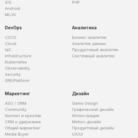
iOS
PHP
Android
ML/AI
DevOps
Аналитика
CI/CD
Бизнес-аналитик
Cloud
Аналитик данных
IaC
Продуктовый аналитик
Infrastructure
Системный аналитик
Kubernetes
Observability
Security
SRE/Platform
Маркетинг
Дизайн
ASO / ORM
Game Design
Community
Графический дизайн
Контент и креатив
Иллюстрация
CRM и удержание
Motion-дизайн
Общий маркетинг
Продуктовый дизайн
Media Buyer
UX/UI