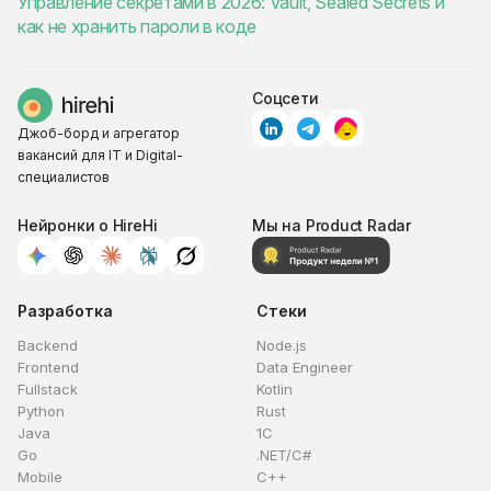
Управление секретами в 2026: Vault, Sealed Secrets и
как не хранить пароли в коде
Соцсети
Джоб-борд и агрегатор
вакансий для IT и Digital-
специалистов
Нейронки о HireHi
Мы на Product Radar
Разработка
Стеки
Backend
Node.js
Frontend
Data Engineer
Fullstack
Kotlin
Python
Rust
Java
1C
Go
.NET/C#
Mobile
C++