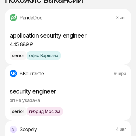
PandaDoc
3 авг
application security engineer
445 889 ₽
senior
офис Варшава
ВКонтакте
вчера
security engineer
зп не указана
senior
гибрид Москва
Scopely
4 авг