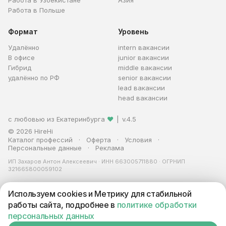
Работа в Узбекистане
Азия
Работа в Польше
Формат
Уровень
Удалённо
intern вакансии
В офисе
junior вакансии
Гибрид
middle вакансии
удалённо по РФ
senior вакансии
lead вакансии
head вакансии
с любовью из Екатеринбурга
❤
|
v.4.5
© 2026 HireHi
Каталог профессий
Оферта
Условия
Персональные данные
Реклама
ИП Захаров Антон Алексеевич · ИНН 663005711880 · ОГРНИП
321665800059102
Используем cookies и Метрику для стабильной
работы сайта, подробнее в
политике обработки
Откликнуться на hirehi
персональных данных