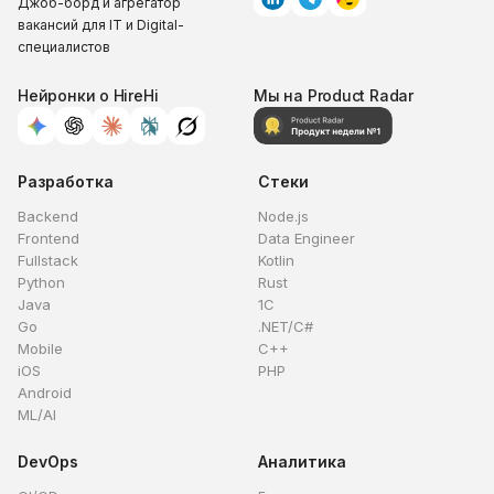
Джоб-борд и агрегатор
вакансий для IT и Digital-
специалистов
Нейронки о HireHi
Мы на Product Radar
Разработка
Стеки
Backend
Node.js
Frontend
Data Engineer
Fullstack
Kotlin
Python
Rust
Java
1C
Go
.NET/C#
Mobile
C++
iOS
PHP
Android
ML/AI
DevOps
Аналитика