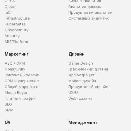
CI/CD
Бизнес-аналитик
Cloud
Аналитик данных
IaC
Продуктовый аналитик
Infrastructure
Системный аналитик
Kubernetes
Observability
Security
SRE/Platform
Маркетинг
Дизайн
ASO / ORM
Game Design
Community
Графический дизайн
Контент и креатив
Иллюстрация
CRM и удержание
Motion-дизайн
Общий маркетинг
Продуктовый дизайн
Media Buyer
UX/UI
Платный трафик
Web-дизайн
SEO
SMM
QA
Менеджмент