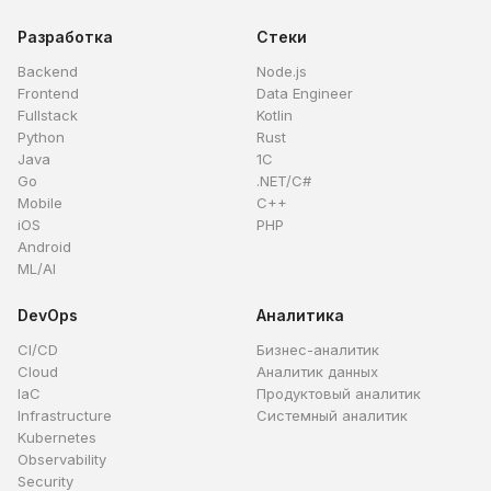
Разработка
Стеки
Backend
Node.js
Frontend
Data Engineer
Fullstack
Kotlin
Python
Rust
Java
1C
Go
.NET/C#
Mobile
C++
iOS
PHP
Android
ML/AI
DevOps
Аналитика
CI/CD
Бизнес-аналитик
Cloud
Аналитик данных
IaC
Продуктовый аналитик
Infrastructure
Системный аналитик
Kubernetes
Observability
Security