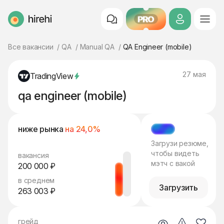
PRO
HireHi
Все вакансии
QA
Manual QA
QA Engineer (mobile)
27 мая
TradingView
qa engineer (mobile)
ниже рынка
на 24,0%
МЭТЧ
Загрузи резюме,
чтобы видеть
вакансия
мэтч с вакой
200 000 ₽
в среднем
Загрузить
263 003 ₽
грейд