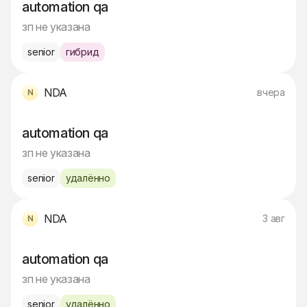
automation qa
зп не указана
senior
гибрид
NDA
вчера
automation qa
зп не указана
senior
удалённо
NDA
3 авг
automation qa
зп не указана
senior
удалённо