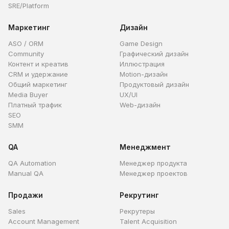
SRE/Platform
Маркетинг
Дизайн
ASO / ORM
Game Design
Community
Графический дизайн
Контент и креатив
Иллюстрация
CRM и удержание
Motion-дизайн
Общий маркетинг
Продуктовый дизайн
Media Buyer
UX/UI
Платный трафик
Web-дизайн
SEO
SMM
QA
Менеджмент
QA Automation
Менеджер продукта
Manual QA
Менеджер проектов
Продажи
Рекрутинг
Sales
Рекрутеры
Account Management
Talent Acquisition