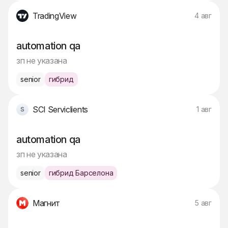
TradingView
4 авг
automation qa
зп не указана
senior
гибрид
SCI Serviclients
1 авг
automation qa
зп не указана
senior
гибрид Барселона
Магнит
5 авг