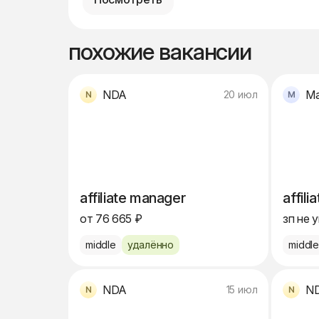
похожие вакансии
NDA
Ma
20 июл
affiliate manager
affil
от 76 665 ₽
зп не 
middle
удалённо
middl
NDA
N
15 июл