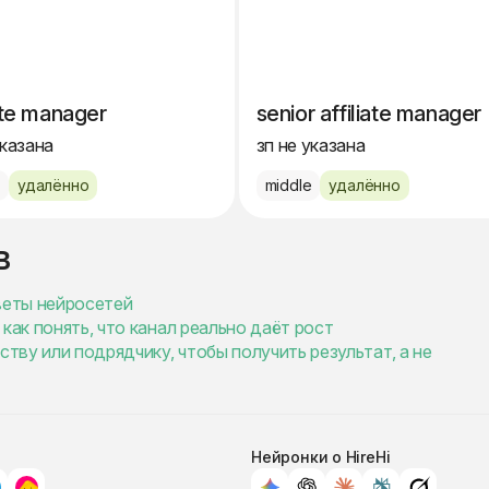
iate manager
senior affiliate manager
указана
зп не указана
e
удалённо
middle
удалённо
в
веты нейросетей
как понять, что канал реально даёт рост
ству или подрядчику, чтобы получить результат, а не
Нейронки о HireHi