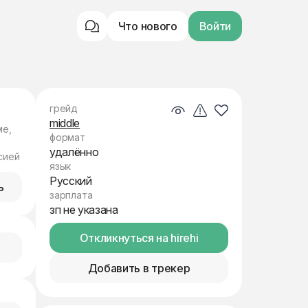
Что нового
Войти
грейд
middle
ме,
формат
удалённо
сией
язык
Русский
ь
зарплата
зп не указана
Откликнуться на hirehi
Добавить в трекер