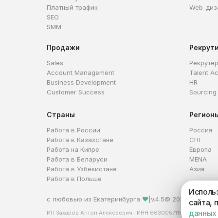
Платный трафик
Web-диз
SEO
SMM
Продажи
Рекрут
Sales
Рекруте
Account Management
Talent Ac
Business Development
HR
Customer Success
Sourcing
Страны
Регион
Работа в России
Россия
Работа в Казахстане
СНГ
Работа на Кипре
Европа
Работа в Беларуси
MENA
Работа в Узбекистане
Азия
Работа в Польше
Использ
с любовью из Екатеринбурга
❤
|
v.4.5
© 2026 HireHi
сайта, 
данных
ИП Захаров Антон Алексеевич · ИНН 663005711880 · ОГРНИ