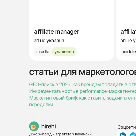
affiliate manager
affil
зп не указана
зп не 
middle
удалённо
middl
статьи для маркетолого
GEO-поиск в 2026: как брендам попадать в от
Инкрементальность в performance-маркетинге: 
Маркетинговый бриф: как ставить задачи агент
переделки
Соцсети
Джоб-борд и агрегатор вакансий