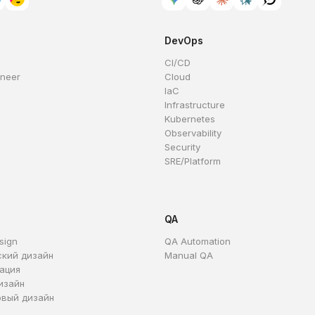
DevOps
CI/CD
ineer
Cloud
IaC
Infrastructure
Kubernetes
Observability
Security
SRE/Platform
QA
sign
QA Automation
ский дизайн
Manual QA
ация
изайн
овый дизайн