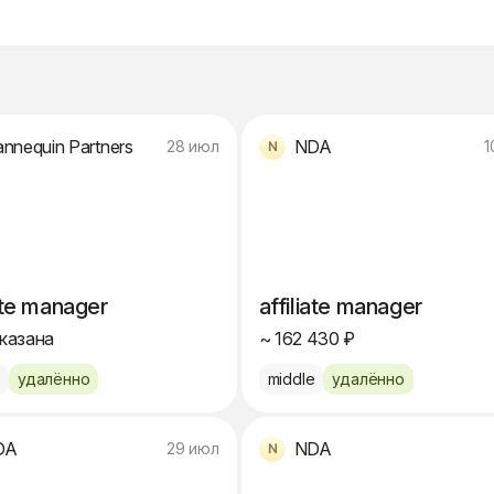
nnequin Partners
NDA
28 июл
1
iate manager
affiliate manager
указана
~ 162 430 ₽
e
удалённо
middle
удалённо
DA
NDA
29 июл