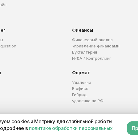
айн
инг
Финансы
ры
Финансовый анализ
quisition
Управление финансами
Бухгалтерия
FP&A / Контроллинг
ы
Формат
Удалённо
В офисе
Гибрид
удалённо по РФ
уем cookies и Метрику для стабильной работы
Каталог профессий
Офер
подробнее в
политике обработки персональных
Пр
П 321665800059102