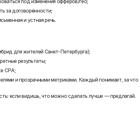
роваться под изменения офферов/гео;
ть за договорённости;
исьменная и устная речь.
гибрид для жителей Санкт-Петербурга);
ретные результаты;
е СРА;
целями и прозрачными метриками. Каждый понимает, за что
ть: если видишь, что можно сделать лучше — предлагай.