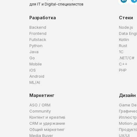
для IT и Digital-специалистов
Разработка
Стеки
Backend
Node.js
Frontend
Data Eng
Fullstack
Kotlin
Python
Rust
Java
1C
Go
.NET/C#
Mobile
C++
iOS
PHP
Android
ML/AI
Маркетинг
Дизайн
ASO / ORM
Game De
Community
Графиче
Контент и креатив
Иллюстр
CRM и удержание
Motion-д
Общий маркетинг
Продукт
Media Buyer
UX/UI