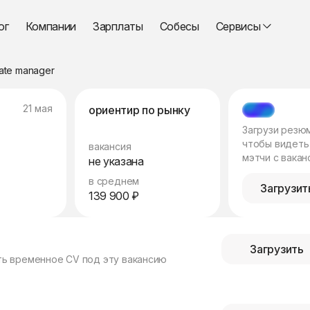
ог
Компании
Зарплаты
Собесы
Сервисы
liate manager
21 мая
ориентир по рынку
МЭТЧ
Загрузи резю
чтобы видеть
вакансия
мэтчи с вакан
не указана
в среднем
Загрузит
139 900 ₽
Загрузить
ть временное CV под эту вакансию