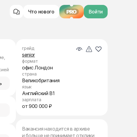
Что нового
PRO
Войти
грейд
senior
ме,
формат
офис Лондон
сией
страна
Великобритания
ь
язык
Английский B1
зарплата
от 900 000 ₽
Вакансия находится в архиве
и больше не принимает отклики