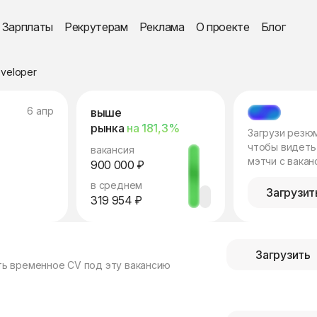
Зарплаты
Рекрутерам
Реклама
О проекте
Блог
developer
6 апр
выше
МЭТЧ
рынка
на 181,3%
Загрузи резю
чтобы видеть
вакансия
мэтчи с вакан
900 000 ₽
в среднем
Загрузит
319 954 ₽
Загрузить
ть временное CV под эту вакансию