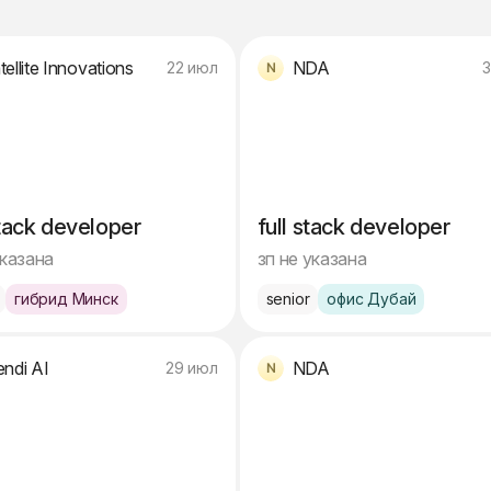
tellite Innovations
NDA
22 июл
3
stack developer
full stack developer
указана
зп не указана
гибрид Минск
senior
офис Дубай
endi AI
NDA
29 июл