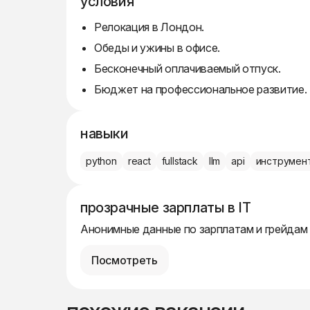
условия
Релокация в Лондон.
Обеды и ужины в офисе.
Бесконечный оплачиваемый отпуск.
Бюджет на профессиональное развитие.
навыки
python
react
fullstack
llm
api
инструмен
прозрачные зарплаты в IT
Анонимные данные по зарплатам и грейдам
Посмотреть