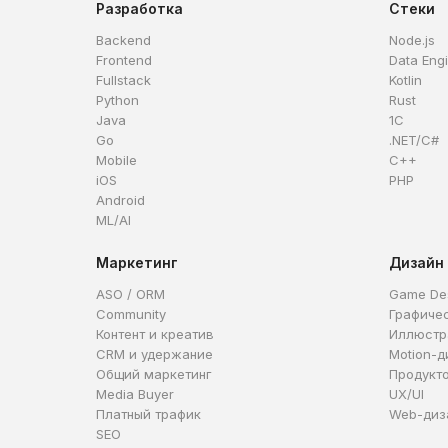
Разработка
Стеки
Backend
Node.js
Frontend
Data Eng
Fullstack
Kotlin
Python
Rust
Java
1C
Go
.NET/C#
Mobile
C++
iOS
PHP
Android
ML/AI
Маркетинг
Дизайн
ASO / ORM
Game De
Community
Графиче
Контент и креатив
Иллюстр
CRM и удержание
Motion-д
Общий маркетинг
Продукт
Media Buyer
UX/UI
Платный трафик
Web-диз
SEO