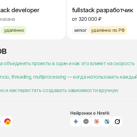
stack developer
fullstack разработчик
указана
от 320 000 ₽
удалённо
senior
удалённо по РФ
ов
 объединять проекты в один и как это влияет на скорость
io, threading, multiprocessing — когда использовать кажды
ужно и как перестать создавать зависимости вручную
Нейронки о HireHi