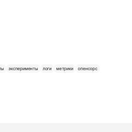
ты
эксперименты
логи
метрики
опенсорс