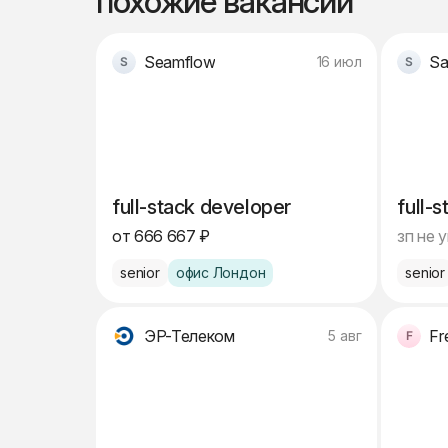
похожие вакансии
Seamflow
Sa
16 июл
full-stack developer
full-
от 666 667 ₽
зп не 
senior
офис Лондон
senior
ЭР-Телеком
Fr
5 авг