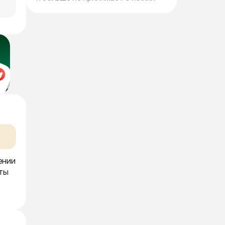
ении
ты