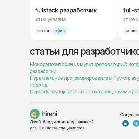
fullstack разработчик
full-
зп не указана
зп не 
senior
офис
senior
статьи для разработчик
Монорепозиторий vs мультирепозиторий: когда
разработки
Параллельное программирование в Python: async
подход
Dependency Injection: что это такое, зачем н
Соцсети
Джоб-борд и агрегатор вакансий
для IT и Digital-специалистов