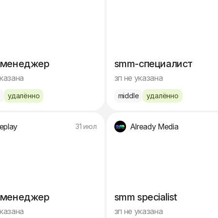
-менеджер
smm-специалист
указана
зп не указана
e
удалённо
middle
удалённо
eplay
Already Media
31 июл
-менеджер
smm specialist
указана
зп не указана