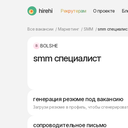
Рекрутерам
О проекте
Бл
HireHi
Все вакансии
Маркетинг
SMM
smm специалис
BOLSHE
smm специалист
генерация резюме под вакансию
Загрузи резюме в профиль, чтобы сгенерирова
сопроводительное письмо