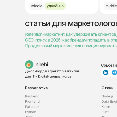
middle
удалённо
middl
статьи для маркетолого
Retention-маркетинг: как удерживать клиенто
GEO-поиск в 2026: как брендам попадать в от
Продуктовый маркетинг: как позиционировать 
Соцсети
Джоб-борд и агрегатор вакансий
для IT и Digital-специалистов
Разработка
Стеки
Backend
Node.js
Frontend
Data Eng
Fullstack
Kotlin
Python
Rust