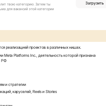
Загрузить
елит твою категорию. Затем ты
ма для вакансий этой категории
ся реализацией проектов в различных нишах.
и Meta Platforms Inc., деятельность которой признана
и РФ
ям и стратегии
ций, каруселей, Reels и Stories
стингом