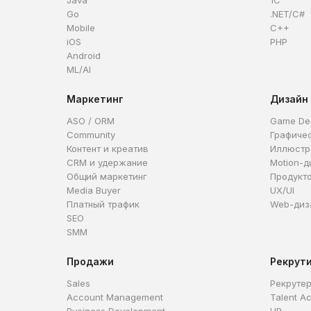
Java
1C
Go
.NET/C#
Mobile
C++
iOS
PHP
Android
ML/AI
Маркетинг
Дизайн
ASO / ORM
Game De
Community
Графиче
Контент и креатив
Иллюстр
CRM и удержание
Motion-д
Общий маркетинг
Продукт
Media Buyer
UX/UI
Платный трафик
Web-диз
SEO
SMM
Продажи
Рекрут
Sales
Рекруте
Account Management
Talent Ac