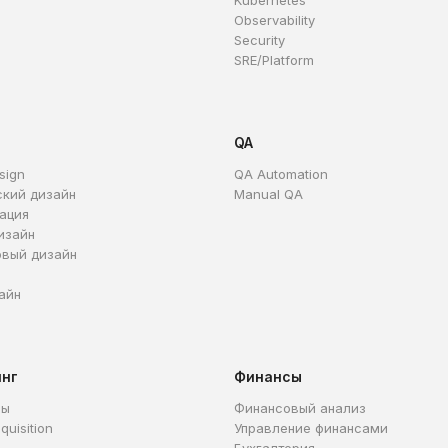
Kubernetes
Observability
Security
SRE/Platform
QA
sign
QA Automation
ский дизайн
Manual QA
ация
изайн
овый дизайн
айн
инг
Финансы
ры
Финансовый анализ
quisition
Управление финансами