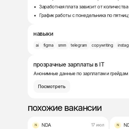
Заработная плата зависит от количества
График работы с понедельника по пятниц
навыки
ai
figma
smm
telegram
copywriting
insta
прозрачные зарплаты в IT
Анонимные данные по зарплатам и грейдам
Посмотреть
похожие вакансии
NDA
N
17 июл