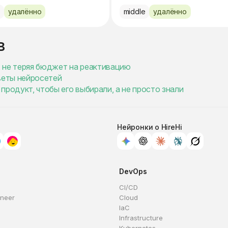
e
удалённо
middle
удалённо
в
в, не теряя бюджет на реактивацию
веты нейросетей
продукт, чтобы его выбирали, а не просто знали
Нейронки о HireHi
DevOps
CI/CD
ineer
Cloud
IaC
Infrastructure