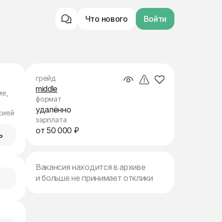
Что нового
Войти
грейд
middle
ме,
формат
удалённо
сией
зарплата
от 50 000 ₽
ь
Вакансия находится в архиве
и больше не принимает отклики