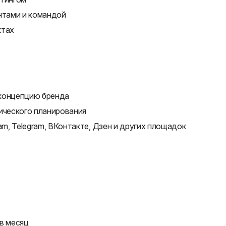
нтами и командой
ктах
 концепцию бренда
ического планирования
am, Telegram, ВКонтакте, Дзен и других площадок
в месяц