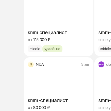
smm специалист
smm
от 115 000 ₽
зп не 
middle
удалённо
middl
NDA
de
5 авг
smm-специалист
smm
от 80 000 ₽
зп не 