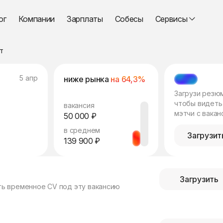
ог
Компании
Зарплаты
Собесы
Сервисы
т
5 апр
ниже рынка
на 64,3%
МЭТЧ
Загрузи резю
чтобы видеть
вакансия
мэтчи с вакан
50 000 ₽
в среднем
Загрузит
139 900 ₽
Загрузить
ть временное CV под эту вакансию