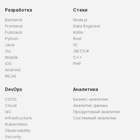
Разработка
Стеки
Backend
Node.js
Frontend
Data Engineer
Fullstack
Kotlin
Python
Rust
Java
1C
Go
.NET/C#
Mobile
C++
iOS
PHP
Android
ML/AI
DevOps
Аналитика
CI/CD
Бизнес-аналитик
Cloud
Аналитик данных
IaC
Продуктовый аналитик
Infrastructure
Системный аналитик
Kubernetes
Observability
Security