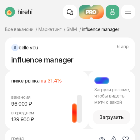
PRO
HireHi
Все вакансии
Маркетинг
SMM
influence manager
6 апр
belle you
influence manager
ниже рынка
на 31,4%
МЭТЧ
Загрузи резюме,
чтобы видеть
вакансия
мэтч с вакой
96 000 ₽
в среднем
Загрузить
139 900 ₽
грейд