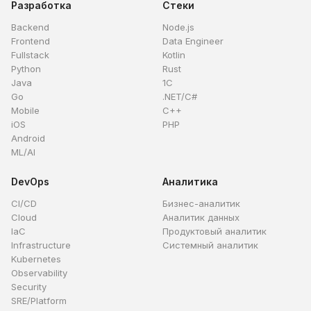
Разработка
Стеки
Backend
Node.js
Frontend
Data Engineer
Fullstack
Kotlin
Python
Rust
Java
1C
Go
.NET/C#
Mobile
C++
iOS
PHP
Android
ML/AI
DevOps
Аналитика
CI/CD
Бизнес-аналитик
Cloud
Аналитик данных
IaC
Продуктовый аналитик
Infrastructure
Системный аналитик
Kubernetes
Observability
Security
SRE/Platform