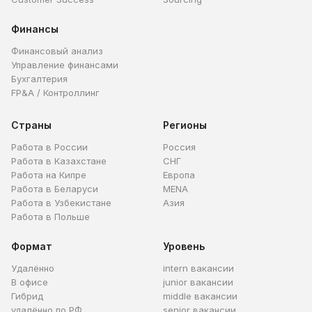
Финансы
Финансовый анализ
Управление финансами
Бухгалтерия
FP&A / Контроллинг
Страны
Регионы
Работа в России
Россия
Работа в Казахстане
СНГ
Работа на Кипре
Европа
Работа в Беларуси
MENA
Работа в Узбекистане
Азия
Работа в Польше
Формат
Уровень
Удалённо
intern вакансии
В офисе
junior вакансии
Гибрид
middle вакансии
удалённо по РФ
senior вакансии