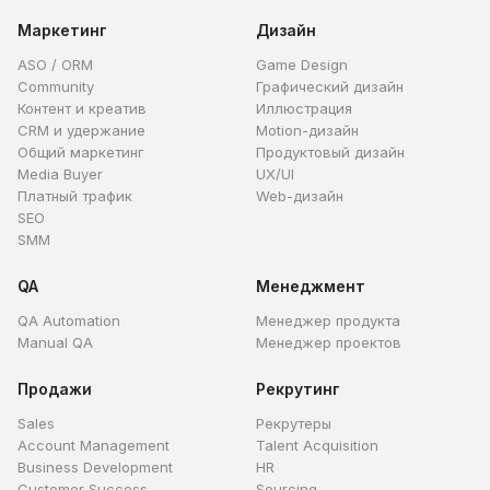
Маркетинг
Дизайн
ASO / ORM
Game Design
Community
Графический дизайн
Контент и креатив
Иллюстрация
CRM и удержание
Motion-дизайн
Общий маркетинг
Продуктовый дизайн
Media Buyer
UX/UI
Платный трафик
Web-дизайн
SEO
SMM
QA
Менеджмент
QA Automation
Менеджер продукта
Manual QA
Менеджер проектов
Продажи
Рекрутинг
Sales
Рекрутеры
Account Management
Talent Acquisition
Business Development
HR
Customer Success
Sourcing