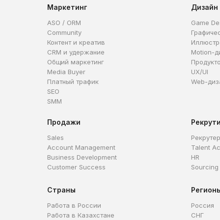
Маркетинг
Дизайн
ASO / ORM
Game De
Community
Графиче
Контент и креатив
Иллюстр
CRM и удержание
Motion-д
Общий маркетинг
Продукт
Media Buyer
UX/UI
Платный трафик
Web-диз
SEO
SMM
Продажи
Рекрут
Sales
Рекруте
Account Management
Talent Ac
Business Development
HR
Customer Success
Sourcing
Страны
Регион
Работа в России
Россия
Работа в Казахстане
СНГ