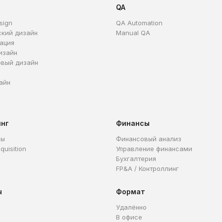
QA
sign
QA Automation
ский дизайн
Manual QA
ация
изайн
овый дизайн
айн
инг
Финансы
ры
Финансовый анализ
quisition
Управление финансами
Бухгалтерия
FP&A / Контроллинг
ы
Формат
Удалённо
В офисе