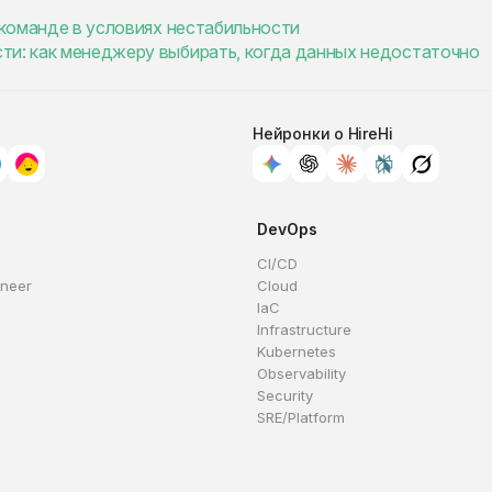
и команде в условиях нестабильности
ти: как менеджеру выбирать, когда данных недостаточно
Нейронки о HireHi
DevOps
CI/CD
ineer
Cloud
IaC
Infrastructure
Kubernetes
Observability
Security
SRE/Platform