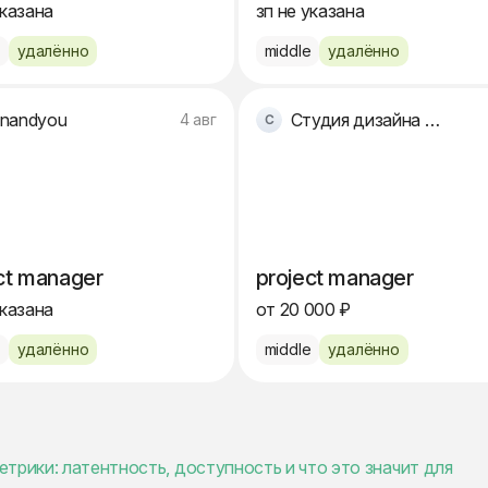
указана
зп не указана
e
удалённо
middle
удалённо
nandyou
Студия дизайна интерьеров
4 авг
ct manager
project manager
указана
от 20 000 ₽
e
удалённо
middle
удалённо
трики: латентность, доступность и что это значит для