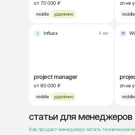
от 70 000 ₽
зп не 
middle
удалённо
middl
Influxx
Wi
4 авг
project manager
proje
от 80 000 ₽
зп не 
middle
удалённо
middl
статьи для менеджеров
Как продакт-менеджеру читать технические ме