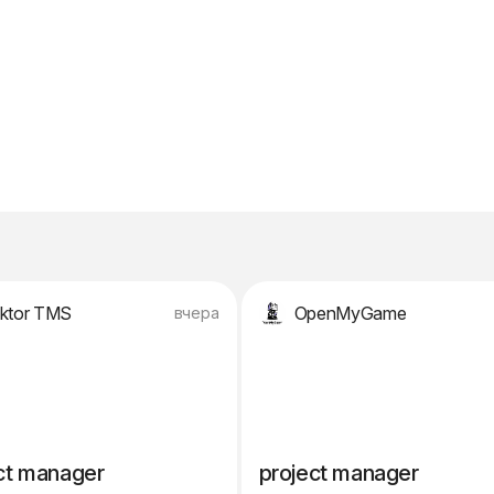
ktor TMS
OpenMyGame
вчера
ct manager
project manager