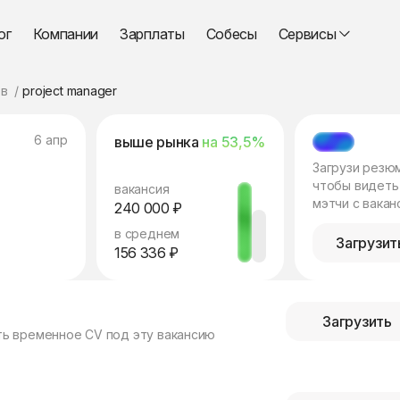
ог
Компании
Зарплаты
Собесы
Сервисы
в
project manager
6 апр
выше рынка
на 53,5%
МЭТЧ
Загрузи резю
чтобы видеть
вакансия
мэтчи с вакан
240 000 ₽
в среднем
Загрузит
156 336 ₽
Загрузить
ть временное CV под эту вакансию