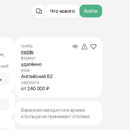
Что нового
Войти
грейд
middle
ме,
формат
удалённо
сией
язык
Английский B2
ь
зарплата
от 240 000 ₽
Вакансия находится в архиве
и больше не принимает отклики