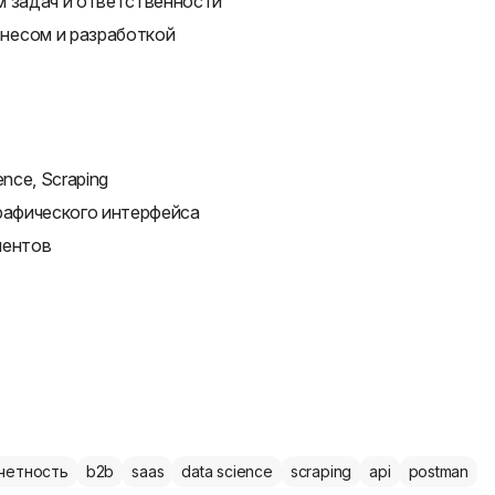
м задач и ответственности
несом и разработкой
nce, Scraping
графического интерфейса
ментов
четность
b2b
saas
data science
scraping
api
postman