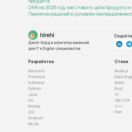
продукта
OKR на 2026 год: как ставить цели продукту 
Принятие решений в условиях неопределённос
Соцсети
Джоб-борд и агрегатор вакансий
для IT и Digital-специалистов
Разработка
Стеки
Backend
Node.js
Frontend
Data Eng
Fullstack
Kotlin
Python
Rust
Java
1C
Go
.NET/C#
Mobile
C++
iOS
PHP
Android
ML/AI