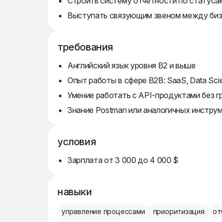
Строить систему отчетности по статуса
Выступать связующим звеном между биз
требования
Английский язык уровня B2 и выше
Опыт работы в сфере B2B: SaaS, Data Scie
Умение работать с API-продуктами без 
Знание Postman или аналогичных инстру
условия
Зарплата от 3 000 до 4 000 $
навыки
управление процессами
приоритизация
от