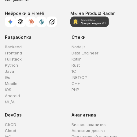
Нейронки о HireHi
Мы на Product Radar
Разработка
Стеки
Backend
Node.js
Frontend
Data Engineer
Fullstack
Kotlin
Python
Rust
Java
1C
Go
.NET/C#
Mobile
C++
iOS
PHP
Android
ML/AI
DevOps
Аналитика
CI/CD
Бизнес-аналитик
Cloud
Аналитик данных
IaC
Продуктовый аналитик