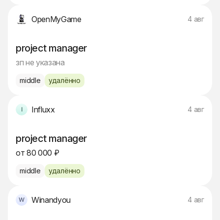
OpenMyGame
4 авг
project manager
зп не указана
middle
удалённо
Influxx
4 авг
project manager
от 80 000 ₽
middle
удалённо
Winandyou
4 авг