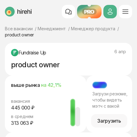
PRO
HireHi
Все вакансии
Менеджмент
Менеджер продукта
product owner
6 апр
Fundraise Up
product owner
выше рынка
на 42,1%
МЭТЧ
Загрузи резюме,
чтобы видеть
вакансия
мэтч с вакой
445 000 ₽
в среднем
Загрузить
313 063 ₽