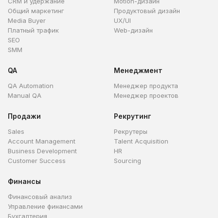
CRM и удержание
Motion-дизайн
Общий маркетинг
Продуктовый дизайн
Media Buyer
UX/UI
Платный трафик
Web-дизайн
SEO
SMM
QA
Менеджмент
QA Automation
Менеджер продукта
Manual QA
Менеджер проектов
Продажи
Рекрутинг
Sales
Рекрутеры
Account Management
Talent Acquisition
Business Development
HR
Customer Success
Sourcing
Финансы
Финансовый анализ
Управление финансами
Бухгалтерия