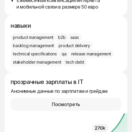
Ежемесячная компенсация интернета
и мобильной связи в размере 50 евро
навыки
product management
b2b
saas
backlog management
product delivery
technical specifications
qa
release management
stakeholder management
tech debt
прозрачные зарплаты в IT
Анонимные данные по зарплатам и грейдам
Посмотреть