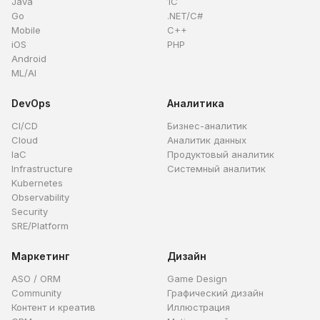
Java
1C
Go
.NET/C#
Mobile
C++
iOS
PHP
Android
ML/AI
DevOps
Аналитика
CI/CD
Бизнес-аналитик
Cloud
Аналитик данных
IaC
Продуктовый аналитик
Infrastructure
Системный аналитик
Kubernetes
Observability
Security
SRE/Platform
Маркетинг
Дизайн
ASO / ORM
Game Design
Community
Графический дизайн
Контент и креатив
Иллюстрация