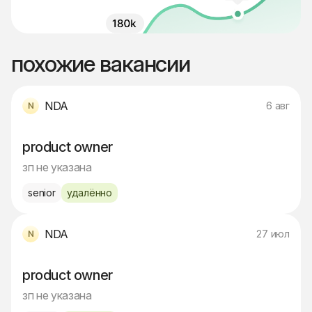
похожие вакансии
NDA
6 авг
product owner
зп не указана
senior
удалённо
NDA
27 июл
product owner
зп не указана