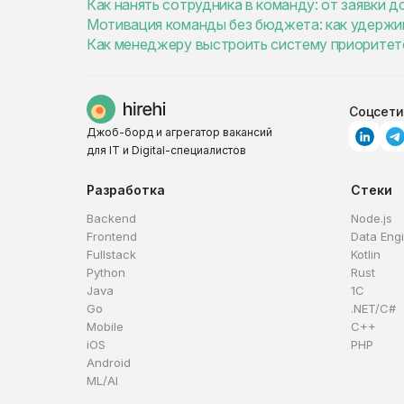
Как нанять сотрудника в команду: от заявки д
Мотивация команды без бюджета: как удержив
Как менеджеру выстроить систему приоритет
Соцсети
Джоб-борд и агрегатор вакансий
для IT и Digital-специалистов
Разработка
Стеки
Backend
Node.js
Frontend
Data Eng
Fullstack
Kotlin
Python
Rust
Java
1C
Go
.NET/C#
Mobile
C++
iOS
PHP
Android
ML/AI