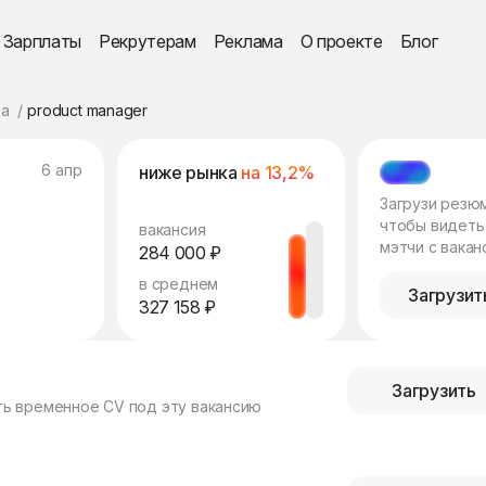
Зарплаты
Рекрутерам
Реклама
О проекте
Блог
а
product manager
6 апр
ниже рынка
на 13,2%
МЭТЧ
Загрузи резю
чтобы видеть
вакансия
мэтчи с вакан
284 000 ₽
в среднем
Загрузит
327 158 ₽
Загрузить
ть временное CV под эту вакансию