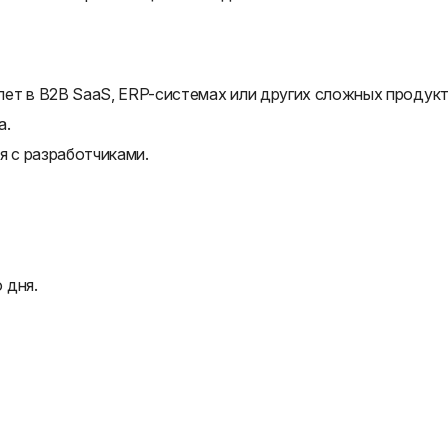
ет в B2B SaaS, ERP-системах или других сложных продукт
а.
я с разработчиками.
 дня.