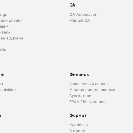
QA
sign
QA Automation
ский дизайн
Manual QA
ация
изайн
овый дизайн
айн
инг
Финансы
ры
Финансовый анализ
quisition
Управление финансами
Бухгалтерия
FP&A / Контроллинг
ы
Формат
Удалённо
В офисе