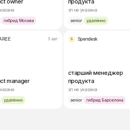
ct owner
продукта
указана
зп не указана
гибрид Москва
senior
удалённо
AREE
Spendesk
5 авг
старший менеджер
ct manager
продукта
указана
зп не указана
удалённо
senior
гибрид Барселона