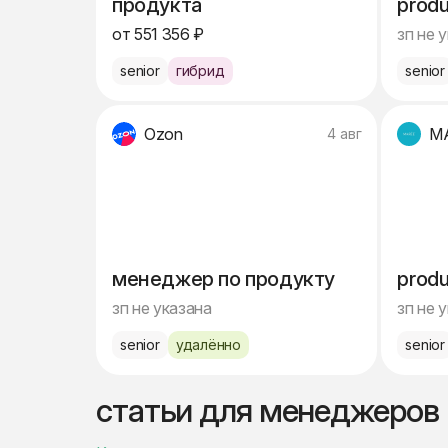
продукта
produ
от 551 356 ₽
зп не 
senior
гибрид
senior
Ozon
M
4 авг
менеджер по продукту
produ
зп не указана
зп не 
senior
удалённо
senior
статьи для менеджеров