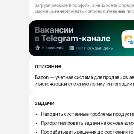
Загрузи резюме в профиль, а нейросеть опред
сможешь генерировать сопроводительные пись
описание
Bazon — учетная система для продавцов а
и включающая сложную логику, интеграции и
задачи
Находить системные проблемы продукта
Приоритизировать задачи на основе влия
Прорабатывать решения до состояния го