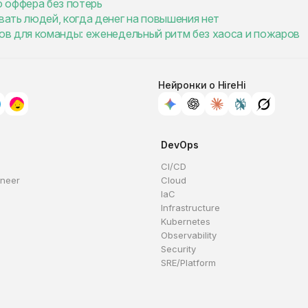
о оффера без потерь
ать людей, когда денег на повышения нет
ов для команды: еженедельный ритм без хаоса и пожаров
Нейронки о HireHi
DevOps
CI/CD
ineer
Cloud
IaC
Infrastructure
Kubernetes
Observability
Security
SRE/Platform