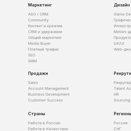
Маркетинг
Дизайн
ASO / ORM
Game De
Community
Графиче
Контент и креатив
Иллюстр
CRM и удержание
Motion-д
Общий маркетинг
Продукт
Media Buyer
UX/UI
Платный трафик
Web-диз
SEO
SMM
Продажи
Рекрут
Sales
Рекруте
Account Management
Talent Ac
Business Development
HR
Customer Success
Sourcing
Страны
Регион
Работа в России
Россия
Работа в Казахстане
СНГ