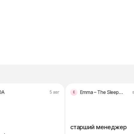
DA
Emma – The Sleep Company
5 авг
старший менеджер