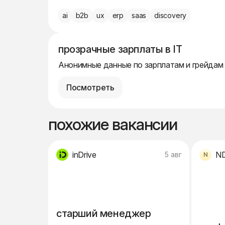
ai
b2b
ux
erp
saas
discovery
прозрачные зарплаты в IT
Анонимные данные по зарплатам и грейдам
Посмотреть
похожие вакансии
inDrive
N
5 авг
старший менеджер