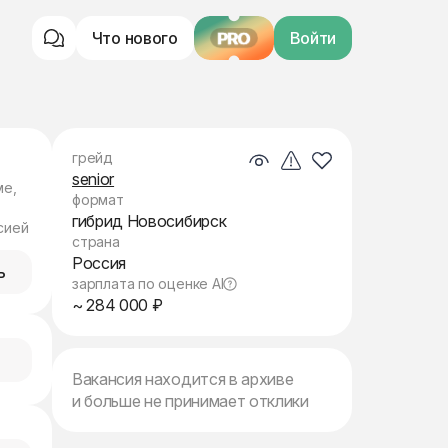
Что нового
PRO
Войти
грейд
senior
ме,
формат
гибрид Новосибирск
сией
страна
Россия
ь
зарплата по оценке AI
~ 284 000 ₽
Вакансия находится в архиве
и больше не принимает отклики