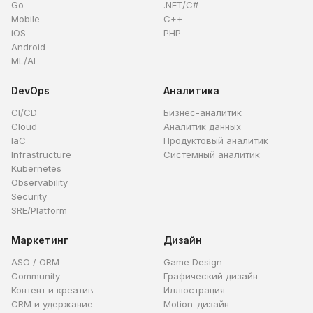
Go
.NET/C#
Mobile
C++
iOS
PHP
Android
ML/AI
DevOps
Аналитика
CI/CD
Бизнес-аналитик
Cloud
Аналитик данных
IaC
Продуктовый аналитик
Infrastructure
Системный аналитик
Kubernetes
Observability
Security
SRE/Platform
Маркетинг
Дизайн
ASO / ORM
Game Design
Community
Графический дизайн
Контент и креатив
Иллюстрация
CRM и удержание
Motion-дизайн