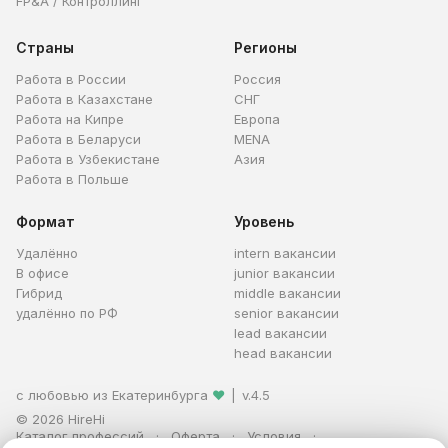
FP&A / Контроллинг
Страны
Регионы
Работа в России
Россия
Работа в Казахстане
СНГ
Работа на Кипре
Европа
Работа в Беларуси
MENA
Работа в Узбекистане
Азия
Работа в Польше
Формат
Уровень
Удалённо
intern вакансии
В офисе
junior вакансии
Гибрид
middle вакансии
удалённо по РФ
senior вакансии
lead вакансии
head вакансии
с любовью из Екатеринбурга
❤
|
v.4.5
© 2026 HireHi
Каталог профессий
Оферта
Условия