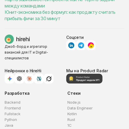
между командами
Юнит-экономика без формул: как продакту считать
прибыль фичи за 30 минут
Соцсети
Джоб-борд и агрегатор
вакансий для IT и Digital-
специалистов
Нейронки о HireHi
Мы на Product Radar
Разработка
Стеки
Backend
Node.js
Frontend
Data Engineer
Fullstack
Kotlin
Python
Rust
Java
1C