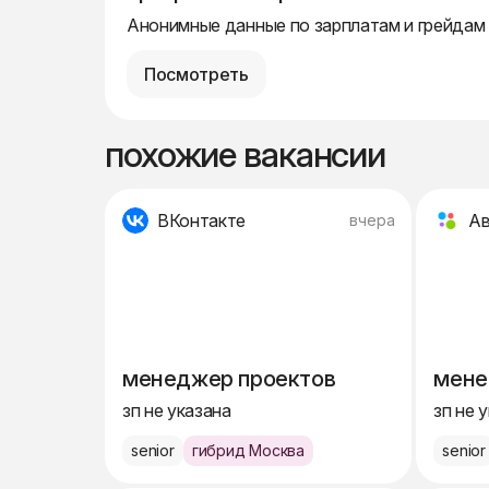
Анонимные данные по зарплатам и грейдам
Посмотреть
похожие вакансии
ВКонтакте
А
вчера
менеджер проектов
мене
зп не указана
зп не 
senior
гибрид Москва
senior