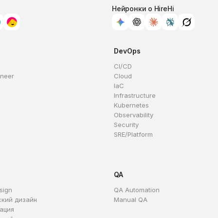
Нейронки о HireHi
DevOps
CI/CD
ineer
Cloud
IaC
Infrastructure
Kubernetes
Observability
Security
SRE/Platform
QA
sign
QA Automation
ский дизайн
Manual QA
ация