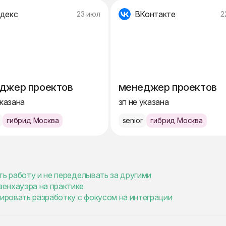
декс
ВКонтакте
23 июл
2
джер проектов
менеджер проектов
указана
зп не указана
гибрид Москва
senior
гибрид Москва
ть работу и не переделывать за другими
енхауэра на практике
нировать разработку с фокусом на интеграции