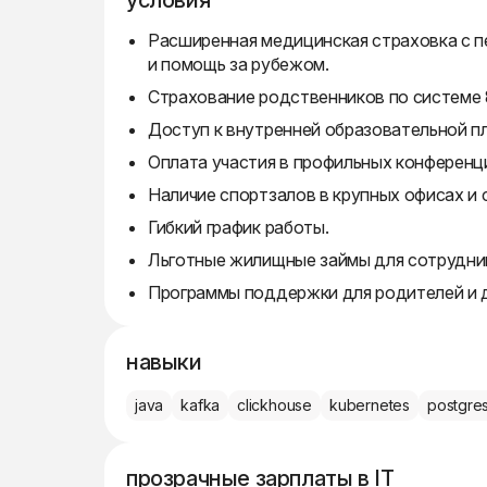
условия
Расширенная медицинская страховка с п
и помощь за рубежом.
Страхование родственников по системе 
Доступ к внутренней образовательной п
Оплата участия в профильных конференц
Наличие спортзалов в крупных офисах и 
Гибкий график работы.
Льготные жилищные займы для сотрудни
Программы поддержки для родителей и 
навыки
java
kafka
clickhouse
kubernetes
postgre
прозрачные зарплаты в IT