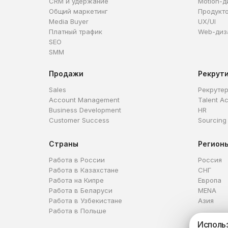
CRM и удержание
Motion-д
Общий маркетинг
Продукт
Media Buyer
UX/UI
Платный трафик
Web-диз
SEO
SMM
Продажи
Рекрут
Sales
Рекруте
Account Management
Talent Ac
Business Development
HR
Customer Success
Sourcing
Страны
Регион
Работа в России
Россия
Работа в Казахстане
СНГ
Работа на Кипре
Европа
Работа в Беларуси
MENA
Работа в Узбекистане
Азия
Работа в Польше
Использ