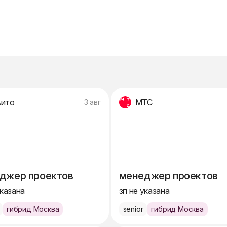
вито
МТС
3 авг
джер проектов
менеджер проектов
указана
зп не указана
гибрид Москва
senior
гибрид Москва