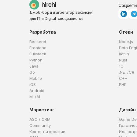
Соцсети
Джоб-борд и агрегатор вакансий
для IT и Digital-специалистов
Разработка
Стеки
Backend
Node.js
Frontend
Data Eng
Fullstack
Kotlin
Python
Rust
Java
1C
Go
.NET/C#
Mobile
C++
iOS
PHP
Android
ML/AI
Маркетинг
Дизайн
ASO / ORM
Game De
Community
Графиче
Контент и креатив
Иллюстр