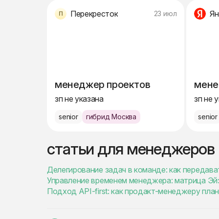
Перекресток
Ян
23 июл
менеджер проектов
мене
зп не указана
зп не 
senior
гибрид Москва
senior
статьи для менеджеров
Делегирование задач в команде: как передава
Управление временем менеджера: матрица Эйз
Подход API-first: как продакт-менеджеру пла