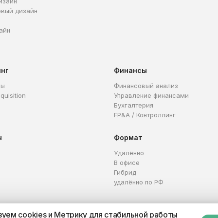
изайн
овый дизайн
айн
инг
Финансы
ры
Финансовый анализ
quisition
Управление финансами
Бухгалтерия
FP&A / Контроллинг
ы
Формат
Удалённо
В офисе
Гибрид
удалённо по РФ
уем cookies и Метрику для стабильной работы