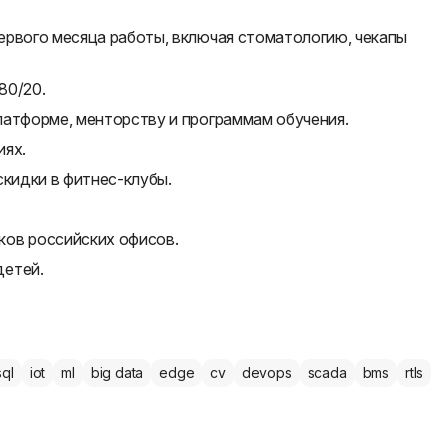
ервого месяца работы, включая стоматологию, чекапы
80/20.
латформе, менторству и программам обучения.
иях.
скидки в фитнес-клубы.
ков российских офисов.
детей.
sql
iot
ml
big data
edge
cv
devops
scada
bms
rtls