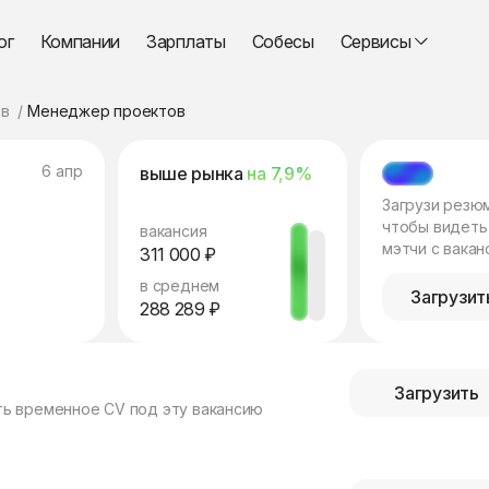
ог
Компании
Зарплаты
Собесы
Сервисы
в
Менеджер проектов
6 апр
выше рынка
на 7,9%
МЭТЧ
Загрузи резю
чтобы видеть
вакансия
мэтчи с вакан
311 000 ₽
в среднем
Загрузит
288 289 ₽
Загрузить
ть временное CV под эту вакансию