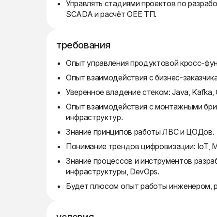
Управлять стадиями проектов по разработ
SCADA и расчёт OEE ТП.
требования
Опыт управления продуктовой кросс-фу
Опыт взаимодействия с бизнес-заказчик
Уверенное владение стеком: Java, Kafka, 
Опыт взаимодействия с монтажными бриг
инфраструктур.
Знание принципов работы ЛВС и ЦОДов.
Понимание трендов цифровизации: IoT, ML
Знание процессов и инструментов разра
инфраструктуры, DevOps.
Будет плюсом опыт работы инженером, 