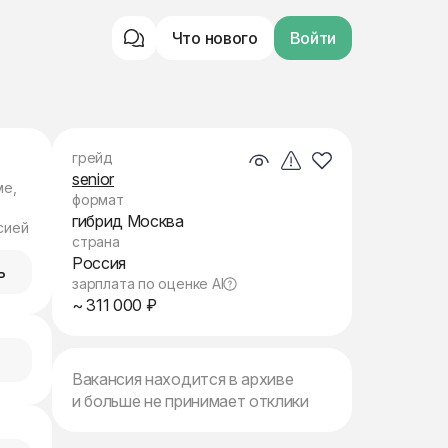
Что нового
Войти
грейд
senior
ме,
формат
гибрид Москва
сией
страна
Россия
ь
зарплата по оценке AI
~ 311 000 ₽
Вакансия находится в архиве
и больше не принимает отклики