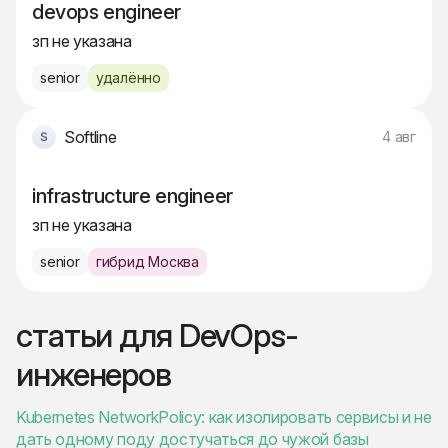
devops engineer
зп не указана
senior
удалённо
Softline
4 авг
infrastructure engineer
зп не указана
senior
гибрид Москва
статьи для DevOps-
инженеров
Kubernetes NetworkPolicy: как изолировать сервисы и не
дать одному поду достучаться до чужой базы