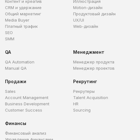
Контент и креатив
Иллюстрация
CRM и удержание
Motion-дизайн
Общий маркетинг
Продуктовый дизайн
Media Buyer
UX/UI
Платный трафик
Web-дизайн
SEO
SMM
QA
Менеджмент
QA Automation
Менеджер продукта
Manual QA
Менеджер проектов
Продажи
Рекрутинг
Sales
Рекрутеры
Account Management
Talent Acquisition
Business Development
HR
Customer Success
Sourcing
Финансы
Финансовый анализ
Управление финансами