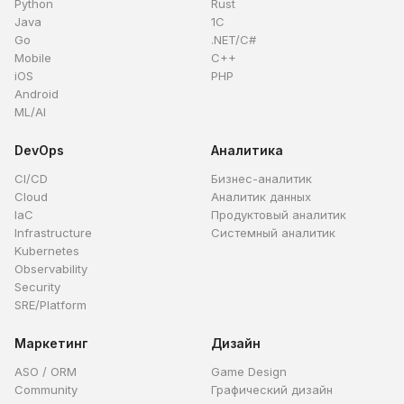
Python
Rust
Java
1C
Go
.NET/C#
Mobile
C++
iOS
PHP
Android
ML/AI
DevOps
Аналитика
CI/CD
Бизнес-аналитик
Cloud
Аналитик данных
IaC
Продуктовый аналитик
Infrastructure
Системный аналитик
Kubernetes
Observability
Security
SRE/Platform
Маркетинг
Дизайн
ASO / ORM
Game Design
Community
Графический дизайн