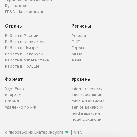
Бухгалтерия
FP&A / Контроллинг
Страны
Регионы
Работа в России
Россия
Работа в Казахстане
СНГ
Работа на Кипре
Европа
Работа в Беларуси
MENA
Работа в Узбекистане
Азия
Работа в Польше
Формат
Уровень
Удалённо
intern вакансии
В офисе
junior вакансии
Гибрид
middle вакансии
удалённо по РФ
senior вакансии
lead вакансии
head вакансии
с любовью из Екатеринбурга
❤
|
v.4.5