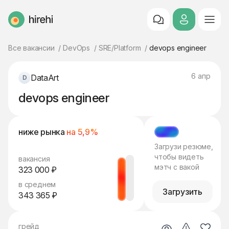
HireHi
Все вакансии
DevOps
SRE/Platform
devops engineer
6 апр
DataArt
devops engineer
ниже рынка
на 5,9%
МЭТЧ
Загрузи резюме,
чтобы видеть
вакансия
мэтч с вакой
323 000 ₽
в среднем
Загрузить
343 365 ₽
грейд