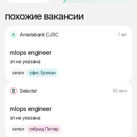
похожие вакансии
Ameriabank CJSC
1 авг
mlops engineer
зп не указана
senior
офис Ереван
Selectel
30 июл
mlops engineer
зп не указана
senior
гибрид Питер