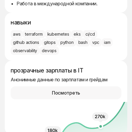
Работа в международной компании.
навыки
aws
terraform
kubernetes
eks
ci/cd
github actions
gitops
python
bash
vpc
iam
observability
devops
прозрачные зарплаты в IT
Анонимные данные по зарплатам и грейдам
Посмотреть