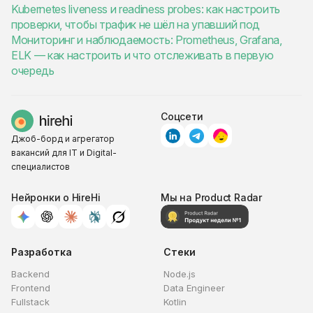
Kubernetes liveness и readiness probes: как настроить
проверки, чтобы трафик не шёл на упавший под
Мониторинг и наблюдаемость: Prometheus, Grafana,
ELK — как настроить и что отслеживать в первую
очередь
Соцсети
Джоб-борд и агрегатор
вакансий для IT и Digital-
специалистов
Нейронки о HireHi
Мы на Product Radar
Разработка
Стеки
Backend
Node.js
Frontend
Data Engineer
Fullstack
Kotlin