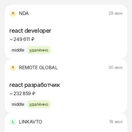
NDA
29 июн
react developer
~ 249 611 ₽
middle
удалённо
REMOTE GLOBAL
30 июн
react разработчик
~ 232 859 ₽
middle
удалённо
LINKAVTO
18 июл