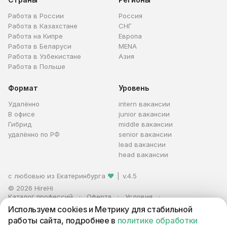
Работа в России
Россия
Работа в Казахстане
СНГ
Работа на Кипре
Европа
Работа в Беларуси
MENA
Работа в Узбекистане
Азия
Работа в Польше
Формат
Уровень
Удалённо
intern вакансии
В офисе
junior вакансии
Гибрид
middle вакансии
удалённо по РФ
senior вакансии
lead вакансии
head вакансии
с любовью из Екатеринбурга
❤
|
v.4.5
© 2026 HireHi
Каталог профессий
Оферта
Условия
Персональные данные
Реклама
Используем cookies и Метрику для стабильной
ИП Захаров Антон Алексеевич · ИНН 663005711880 · ОГРНИП
работы сайта, подробнее в
политике обработки
321665800059102