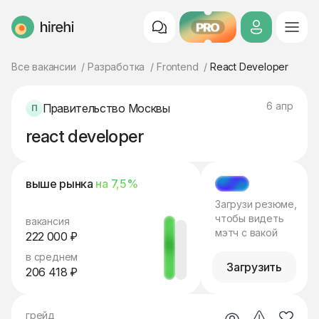
PRO
HireHi
Все вакансии
Разработка
Frontend
React Developer
6 апр
Правительство Москвы
react developer
выше рынка
на 7,5%
МЭТЧ
Загрузи резюме,
чтобы видеть
вакансия
мэтч с вакой
222 000 ₽
в среднем
Загрузить
206 418 ₽
грейд