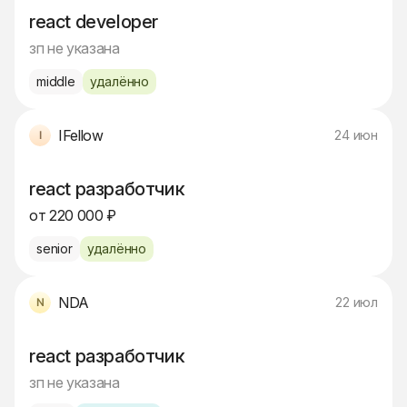
react developer
зп не указана
middle
удалённо
IFellow
24 июн
react разработчик
от 220 000 ₽
senior
удалённо
NDA
22 июл
react разработчик
зп не указана