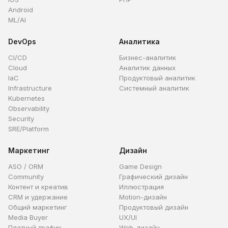
Android
ML/AI
DevOps
Аналитика
CI/CD
Бизнес-аналитик
Cloud
Аналитик данных
IaC
Продуктовый аналитик
Infrastructure
Системный аналитик
Kubernetes
Observability
Security
SRE/Platform
Маркетинг
Дизайн
ASO / ORM
Game Design
Community
Графический дизайн
Контент и креатив
Иллюстрация
CRM и удержание
Motion-дизайн
Общий маркетинг
Продуктовый дизайн
Media Buyer
UX/UI
Платный трафик
Web-дизайн