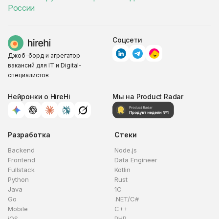
России
Соцсети
Джоб-борд и агрегатор
вакансий для IT и Digital-
специалистов
Нейронки о HireHi
Мы на Product Radar
Разработка
Стеки
Backend
Node.js
Frontend
Data Engineer
Fullstack
Kotlin
Python
Rust
Java
1C
Go
.NET/C#
Mobile
C++
iOS
PHP