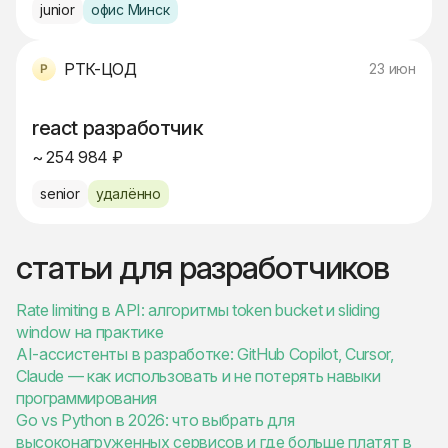
junior
офис Минск
РТК-ЦОД
23 июн
react разработчик
~ 254 984 ₽
senior
удалённо
статьи для разработчиков
Rate limiting в API: алгоритмы token bucket и sliding
window на практике
AI-ассистенты в разработке: GitHub Copilot, Cursor,
Claude — как использовать и не потерять навыки
программирования
Go vs Python в 2026: что выбрать для
высоконагруженных сервисов и где больше платят в