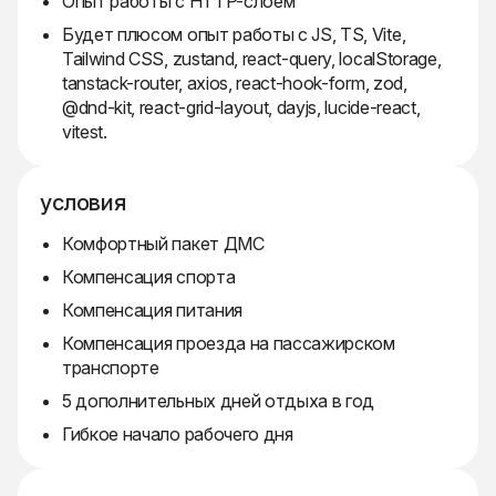
Опыт работы с HTTP-слоем
Будет плюсом опыт работы с JS, TS, Vite,
Tailwind CSS, zustand, react-query, localStorage,
tanstack-router, axios, react-hook-form, zod,
@dnd-kit, react-grid-layout, dayjs, lucide-react,
vitest.
условия
Комфортный пакет ДМС
Компенсация спорта
Компенсация питания
Компенсация проезда на пассажирском
транспорте
5 дополнительных дней отдыха в год
Гибкое начало рабочего дня