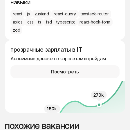
навыки
react
js
zustand
react-query
tanstack-router
axios
css
ts
fsd
typescript
react-hook-form
zod
прозрачные зарплаты в IT
Анонимные данные по зарплатам и грейдам
Посмотреть
похожие вакансии