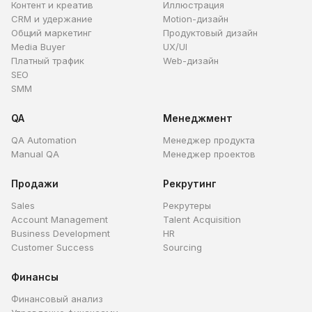
Контент и креатив
Иллюстрация
CRM и удержание
Motion-дизайн
Общий маркетинг
Продуктовый дизайн
Media Buyer
UX/UI
Платный трафик
Web-дизайн
SEO
SMM
QA
Менеджмент
QA Automation
Менеджер продукта
Manual QA
Менеджер проектов
Продажи
Рекрутинг
Sales
Рекрутеры
Account Management
Talent Acquisition
Business Development
HR
Customer Success
Sourcing
Финансы
Финансовый анализ