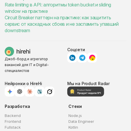
Rate limiting в API: алгоритмы token bucket и sliding
window на практике
Circuit Breaker паттерн на практике: как защитить
сервис от каскадных сбоев и не заспамить упавший
downstream
Соцсети
Джоб-борд и агрегатор
вакансий для IT и Digital-
специалистов
Нейронки о HireHi
Мы на Product Radar
Разработка
Стеки
Backend
Node.js
Frontend
Data Engineer
Fullstack
Kotlin