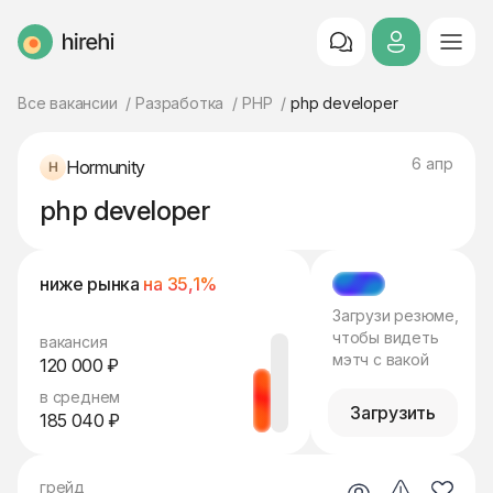
HireHi
Все вакансии
Разработка
PHP
php developer
6 апр
Hormunity
php developer
ниже рынка
на 35,1%
МЭТЧ
Загрузи резюме,
чтобы видеть
вакансия
мэтч с вакой
120 000 ₽
в среднем
Загрузить
185 040 ₽
грейд