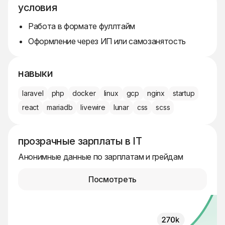
условия
Работа в формате фуллтайм
Оформление через ИП или самозанятость
навыки
laravel
php
docker
linux
gcp
nginx
startup
react
mariadb
livewire
lunar
css
scss
прозрачные зарплаты в IT
Анонимные данные по зарплатам и грейдам
Посмотреть