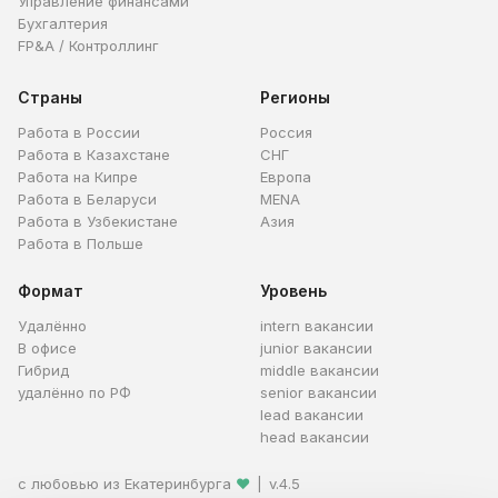
Управление финансами
Бухгалтерия
FP&A / Контроллинг
Страны
Регионы
Работа в России
Россия
Работа в Казахстане
СНГ
Работа на Кипре
Европа
Работа в Беларуси
MENA
Работа в Узбекистане
Азия
Работа в Польше
Формат
Уровень
Удалённо
intern вакансии
В офисе
junior вакансии
Гибрид
middle вакансии
удалённо по РФ
senior вакансии
lead вакансии
head вакансии
с любовью из Екатеринбурга
❤
|
v.4.5