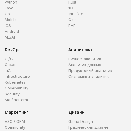
Python
Rust
Java
1C
Go
.NET/C#
Mobile
C++
iOS
PHP
Android
ML/AI
DevOps
Аналитика
CI/CD
Бизнес-аналитик
Cloud
Аналитик данных
IaC
Продуктовый аналитик
Infrastructure
Системный аналитик
Kubernetes
Observability
Security
SRE/Platform
Маркетинг
Дизайн
ASO / ORM
Game Design
Community
Графический дизайн