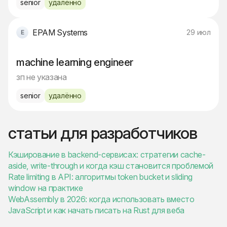
senior
удалённо
EPAM Systems
29 июл
machine learning engineer
зп не указана
senior
удалённо
статьи для разработчиков
Кэширование в backend-сервисах: стратегии cache-
aside, write-through и когда кэш становится проблемой
Rate limiting в API: алгоритмы token bucket и sliding
window на практике
WebAssembly в 2026: когда использовать вместо
JavaScript и как начать писать на Rust для веба