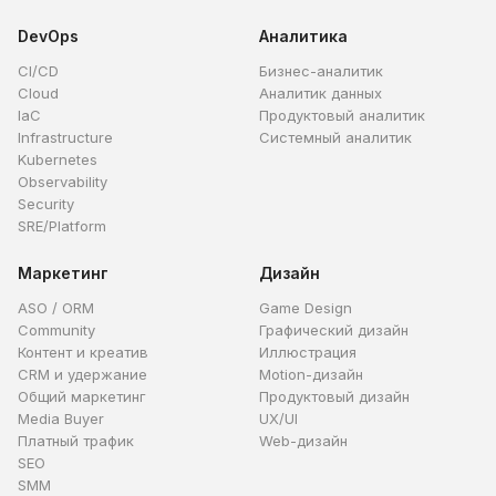
DevOps
Аналитика
CI/CD
Бизнес-аналитик
Cloud
Аналитик данных
IaC
Продуктовый аналитик
Infrastructure
Системный аналитик
Kubernetes
Observability
Security
SRE/Platform
Маркетинг
Дизайн
ASO / ORM
Game Design
Community
Графический дизайн
Контент и креатив
Иллюстрация
CRM и удержание
Motion-дизайн
Общий маркетинг
Продуктовый дизайн
Media Buyer
UX/UI
Платный трафик
Web-дизайн
SEO
SMM