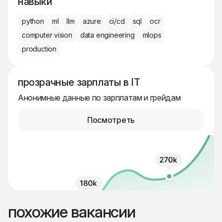
навыки
python
ml
llm
azure
ci/cd
sql
ocr
computer vision
data engineering
mlops
production
прозрачные зарплаты в IT
Анонимные данные по зарплатам и грейдам
Посмотреть
похожие вакансии