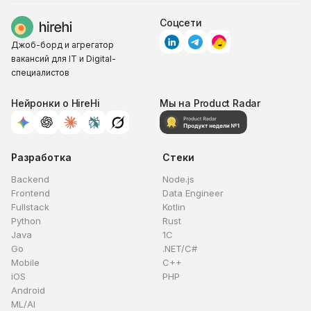
Соцсети
Джоб-борд и агрегатор
вакансий для IT и Digital-
специалистов
Нейронки о HireHi
Мы на Product Radar
Разработка
Стеки
Backend
Node.js
Frontend
Data Engineer
Fullstack
Kotlin
Python
Rust
Java
1C
Go
.NET/C#
Mobile
C++
iOS
PHP
Android
ML/AI