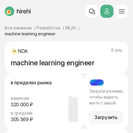
HireHi
Все вакансии
Разработка
ML/AI
machine learning engineer
6 апр
NDA
machine learning engineer
в пределах рынка
МЭТЧ
Загрузи резюме,
чтобы видеть
вакансия
мэтч с вакой
320 000 ₽
в среднем
Загрузить
305 369 ₽