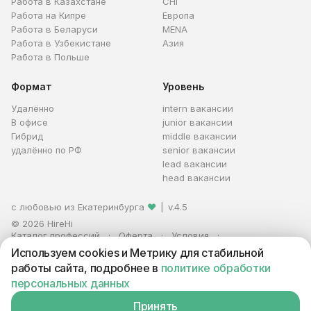
Работа в Казахстане
СНГ
Работа на Кипре
Европа
Работа в Беларуси
MENA
Работа в Узбекистане
Азия
Работа в Польше
Формат
Уровень
Удалённо
intern вакансии
В офисе
junior вакансии
Гибрид
middle вакансии
удалённо по РФ
senior вакансии
lead вакансии
head вакансии
с любовью из Екатеринбурга
❤
|
v.4.5
© 2026 HireHi
Каталог профессий
Оферта
Условия
Персональные данные
Реклама
Используем cookies и Метрику для стабильной
ИП Захаров Антон Алексеевич · ИНН 663005711880 · ОГРНИП
работы сайта, подробнее в
политике обработки
321665800059102
персональных данных
Принять