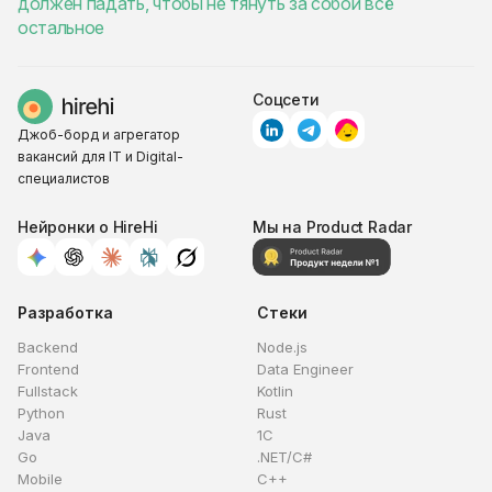
должен падать, чтобы не тянуть за собой всё
остальное
Соцсети
Джоб-борд и агрегатор
вакансий для IT и Digital-
специалистов
Нейронки о HireHi
Мы на Product Radar
Разработка
Стеки
Backend
Node.js
Frontend
Data Engineer
Fullstack
Kotlin
Python
Rust
Java
1C
Go
.NET/C#
Mobile
C++