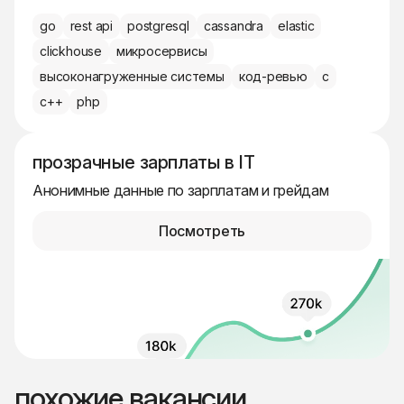
go
rest api
postgresql
cassandra
elastic
clickhouse
микросервисы
высоконагруженные системы
код-ревью
c
c++
php
прозрачные зарплаты в IT
Анонимные данные по зарплатам и грейдам
Посмотреть
похожие вакансии