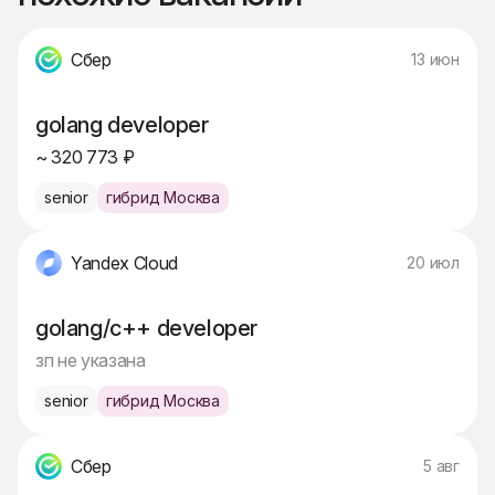
Сбер
13 июн
golang developer
~ 320 773 ₽
senior
гибрид Москва
Yandex Cloud
20 июл
golang/с++ developer
зп не указана
senior
гибрид Москва
Сбер
5 авг