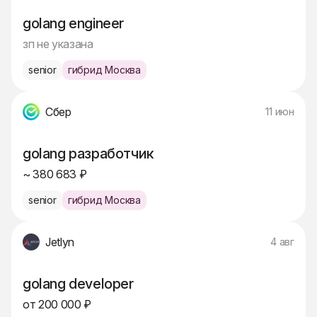
golang engineer
зп не указана
senior
гибрид Москва
Сбер
11 июн
golang разработчик
~ 380 683 ₽
senior
гибрид Москва
Jetlyn
4 авг
golang developer
от 200 000 ₽