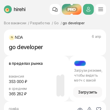
PRO
HireHi
Все вакансии
Разработка
Go
go developer
6 апр
NDA
go developer
в пределах рынка
МЭТЧ
Загрузи резюме,
чтобы видеть
вакансия
мэтч с вакой
353 000 ₽
в среднем
Загрузить
365 282 ₽
грейд