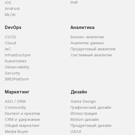
iOS
PHP
Android
ML/AI
DevOps
Аналитика
CI/CD
Бизнес-аналитик
Cloud
Аналитик данных
IaC
Продуктовый аналитик
Infrastructure
Системный аналитик
Kubernetes
Observability
Security
SRE/Platform
Маркетинг
Дизайн
ASO / ORM
Game Design
Community
Графический дизайн
Контент и креатив
Иллюстрация
CRM и удержание
Motion-дизайн
Общий маркетинг
Продуктовый дизайн
Media Buyer
UX/UI