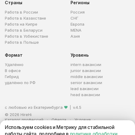
Страны
Регионы
Работа в России
Россия
Работа в Казахстане
СНГ
Работа на Кипре
Европа
Работа в Беларуси
MENA
Работа в Узбекистане
Азия
Работа в Польше
Формат
Уровень
Удалённо
intern вакансии
В офисе
junior вакансии
Гибрид
middle вакансии
удалённо по РФ
senior вакансии
lead вакансии
head вакансии
с любовью из Екатеринбурга
❤
|
v.4.5
© 2026 HireHi
Каталог профессий
Оферта
Условия
Персональные данные
Реклама
Используем cookies и Метрику для стабильной
ИП Захаров Антон Алексеевич · ИНН 663005711880 · ОГРНИП
работы сайта, подробнее в
политике обработки