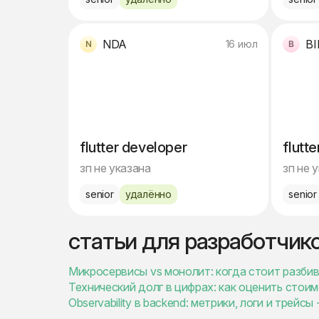
NDA
BI
16 июл
flutter developer
flutt
зп не указана
зп не 
senior
удалённо
senior
статьи для разработчик
Микросервисы vs монолит: когда стоит разбив
Технический долг в цифрах: как оценить стои
Observability в backend: метрики, логи и трейс