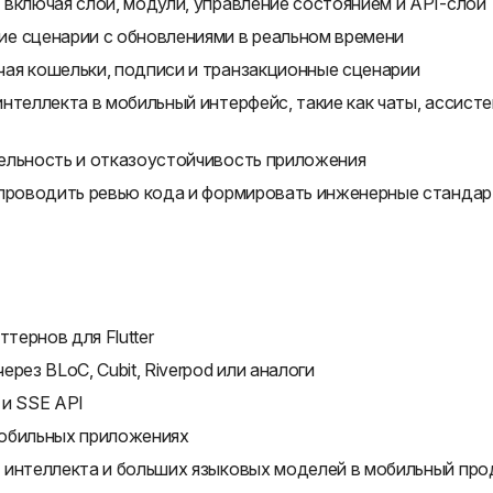
включая слои, модули, управление состоянием и API-слой
е сценарии с обновлениями в реальном времени
ая кошельки, подписи и транзакционные сценарии
нтеллекта в мобильный интерфейс, такие как чаты, ассист
ельность и отказоустойчивость приложения
 проводить ревью кода и формировать инженерные станда
тернов для Flutter
рез BLoC, Cubit, Riverpod или аналоги
 и SSE API
мобильных приложениях
 интеллекта и больших языковых моделей в мобильный про