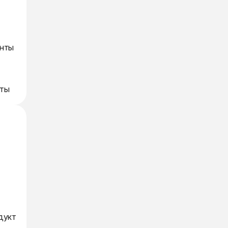
енты
рты
дукт