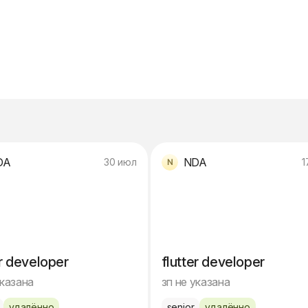
DA
NDA
30 июл
1
er developer
flutter developer
указана
зп не указана
удалённо
senior
удалённо