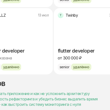
LLZ
Twinby
13 июл
er developer
flutter developer
указана
от 300 000 ₽
удалённо
senior
удалённо
ов
ать приложение и как не усложнить архитектуру
мость рефакторинга и убедить бизнес выделить время
ы - как выстроить систему мониторинга с нуля