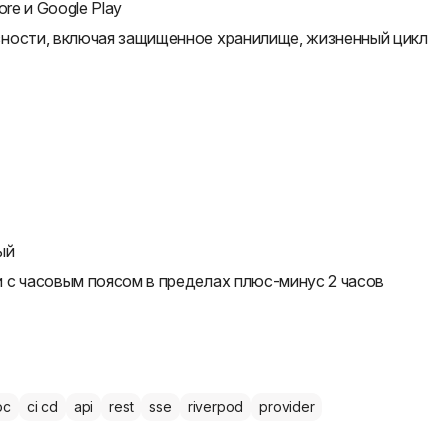
re и Google Play
ности, включая защищенное хранилище, жизненный цикл
ый
 с часовым поясом в пределах плюс-минус 2 часов
oc
ci cd
api
rest
sse
riverpod
provider