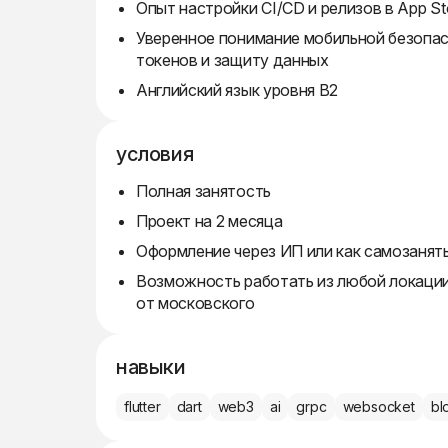
Опыт настройки CI/CD и релизов в App Sto
Уверенное понимание мобильной безопас
токенов и защиту данных
Английский язык уровня B2
условия
Полная занятость
Проект на 2 месяца
Оформление через ИП или как самозанят
Возможность работать из любой локации
от московского
навыки
flutter
dart
web3
ai
grpc
websocket
bl