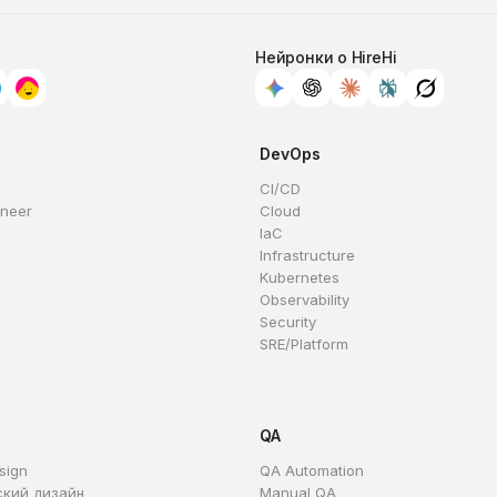
Нейронки о HireHi
DevOps
CI/CD
ineer
Cloud
IaC
Infrastructure
Kubernetes
Observability
Security
SRE/Platform
QA
sign
QA Automation
ский дизайн
Manual QA