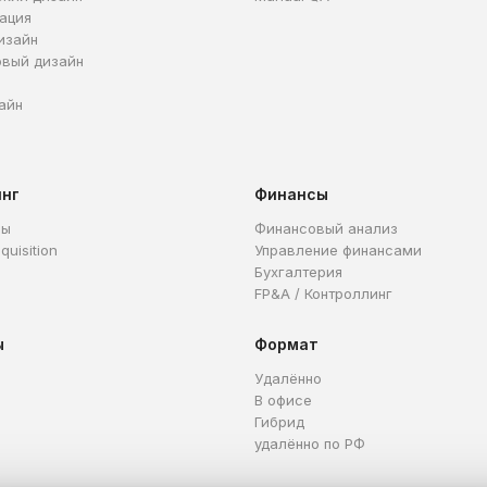
ация
изайн
овый дизайн
айн
инг
Финансы
ры
Финансовый анализ
quisition
Управление финансами
Бухгалтерия
FP&A / Контроллинг
ы
Формат
Удалённо
В офисе
Гибрид
удалённо по РФ