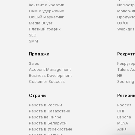
Контент и креатив
Иллюстр
CRM и удержание
Motion-д
Общий маркетинг
Продукт
Media Buyer
UX/UI
Платный трафик
Web-диз
SEO
SMM
Продажи
Рекрут
Sales
Рекруте
Account Management
Talent Ac
Business Development
HR
Customer Success
Sourcing
Страны
Регион
Работа в России
Россия
Работа в Казахстане
СНГ
Работа на Кипре
Европа
Работа в Беларуси
MENA
Работа в Узбекистане
Азия