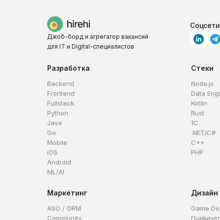
Соцсети
Джоб-борд и агрегатор вакансий
для IT и Digital-специалистов
Разработка
Стеки
Backend
Node.js
Frontend
Data Eng
Fullstack
Kotlin
Python
Rust
Java
1C
Go
.NET/C#
Mobile
C++
iOS
PHP
Android
ML/AI
Маркетинг
Дизайн
ASO / ORM
Game De
Community
Графиче