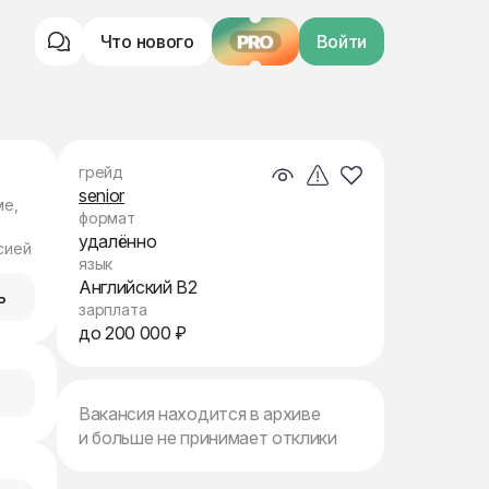
Что нового
PRO
Войти
грейд
senior
ме,
формат
удалённо
сией
язык
Английский B2
ь
зарплата
до 200 000 ₽
Вакансия находится в архиве
и больше не принимает отклики