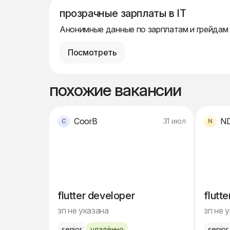
прозрачные зарплаты в IT
Анонимные данные по зарплатам и грейдам
Посмотреть
похожие вакансии
CoorB
N
31 июл
flutter developer
flutt
зп не указана
зп не 
senior
удалённо
senior