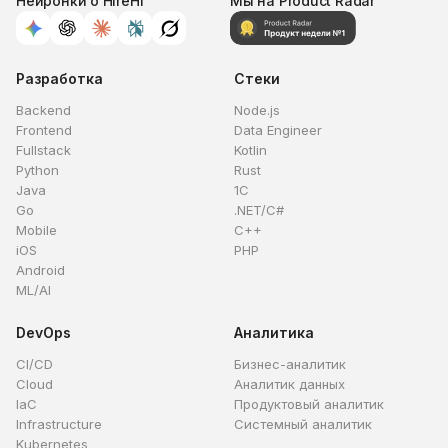
Нейронки о HireHi
Мы на Product Radar
Разработка
Стеки
Backend
Node.js
Frontend
Data Engineer
Fullstack
Kotlin
Python
Rust
Java
1C
Go
.NET/C#
Mobile
C++
iOS
PHP
Android
ML/AI
DevOps
Аналитика
CI/CD
Бизнес-аналитик
Cloud
Аналитик данных
IaC
Продуктовый аналитик
Infrastructure
Системный аналитик
Kubernetes