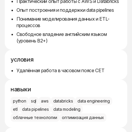
Практический опыт работы с AWS и Databricks
Опыт построения и поддержки data pipelines
Понимание моделирования данных и ETL-
процессов
Свободное владение английским языком
(уровень B2+)
условия
Удалённая работа в часовом поясе CET
навыки
python
sql
aws
databricks
data engineering
etl
data pipelines
data modeling
облачные технологии
оптимизация данных