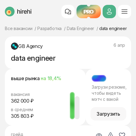
PRO
HireHi
Все вакансии
Разработка
Data Engineer
data engineer
6 апр
GB Agency
data engineer
выше рынка
на 18,4%
МЭТЧ
Загрузи резюме,
чтобы видеть
вакансия
мэтч с вакой
362 000 ₽
в среднем
Загрузить
305 803 ₽
грейд