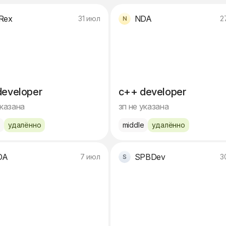
Rex
NDA
31 июл
2
developer
c++ developer
указана
зп не указана
e
удалённо
middle
удалённо
DA
SPBDev
7 июл
3