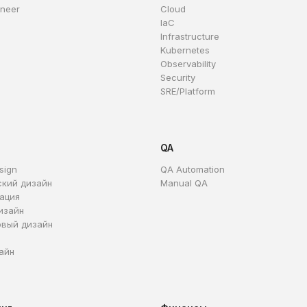
ineer
Cloud
IaC
Infrastructure
Kubernetes
Observability
Security
SRE/Platform
QA
sign
QA Automation
ский дизайн
Manual QA
ация
изайн
овый дизайн
айн