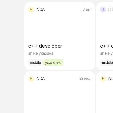
NDA
IT
6 авг
c++ developer
c++ 
зп не указана
зп не 
middle
удалённо
middl
NDA
N
23 июл