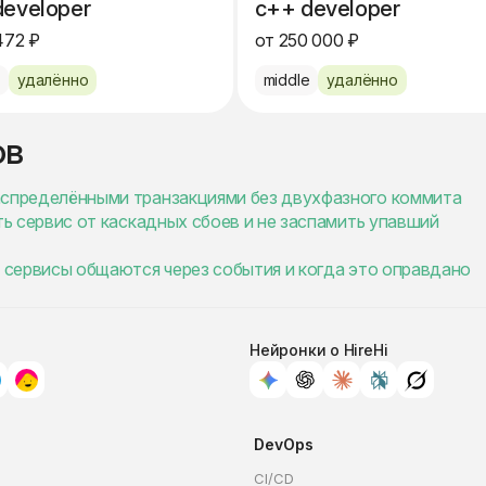
developer
c++ developer
472 ₽
от 250 000 ₽
e
удалённо
middle
удалённо
ов
 распределёнными транзакциями без двухфазного коммита
тить сервис от каскадных сбоев и не заспамить упавший
как сервисы общаются через события и когда это оправдано
Нейронки о HireHi
DevOps
CI/CD