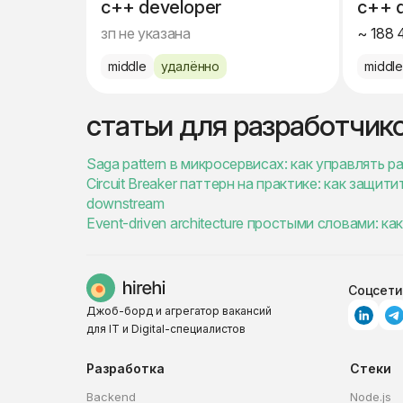
c++ developer
c++ 
зп не указана
~ 188 
middle
удалённо
middl
статьи для разработчик
Saga pattern в микросервисах: как управлять
Circuit Breaker паттерн на практике: как защи
downstream
Event-driven architecture простыми словами: 
Соцсети
Джоб-борд и агрегатор вакансий
для IT и Digital-специалистов
Разработка
Стеки
Backend
Node.js