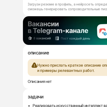
Загрузи резюме в профиль, а нейросеть опред
сможешь генерировать сопроводительные пись
описание
Нужно прислать краткое описание опы
и примеры релевантных работ.
Описания нет
задачи
Реализовать искусственный интеллект в