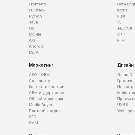
Frontend
Data Eng
Fullstack
Kotlin
Python
Rust
Java
1C
Go
.NET/C#
Mobile
C++
iOS
PHP
Android
ML/AI
Маркетинг
Дизайн
ASO / ORM
Game De
Community
Графиче
Контент и креатив
Иллюстр
CRM и удержание
Motion-д
Общий маркетинг
Продукт
Media Buyer
UX/UI
Платный трафик
Web-диз
SEO
SMM