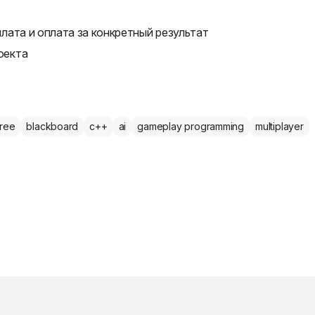
лата и оплата за конкретный результат
оекта
tree
blackboard
c++
ai
gameplay programming
multiplayer