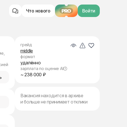
Что нового
PRO
Войти
грейд
middle
ме,
формат
удалённо
сией
зарплата по оценке AI
~ 238 000 ₽
ь
Вакансия находится в архиве
и больше не принимает отклики