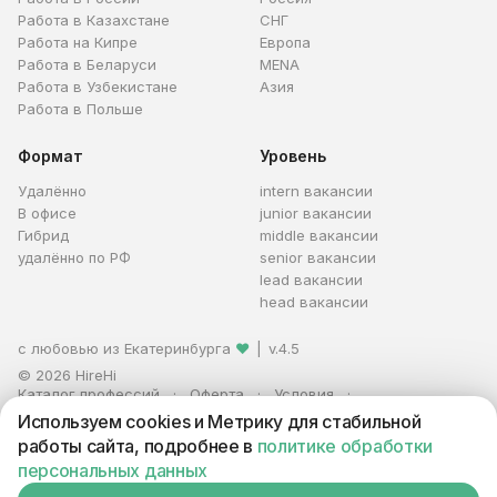
Работа в Казахстане
СНГ
Работа на Кипре
Европа
Работа в Беларуси
MENA
Работа в Узбекистане
Азия
Работа в Польше
Формат
Уровень
Удалённо
intern вакансии
В офисе
junior вакансии
Гибрид
middle вакансии
удалённо по РФ
senior вакансии
lead вакансии
head вакансии
с любовью из Екатеринбурга
❤
|
v.4.5
© 2026 HireHi
Каталог профессий
Оферта
Условия
Персональные данные
Реклама
Используем cookies и Метрику для стабильной
ИП Захаров Антон Алексеевич · ИНН 663005711880 · ОГРНИП
работы сайта, подробнее в
политике обработки
321665800059102
персональных данных