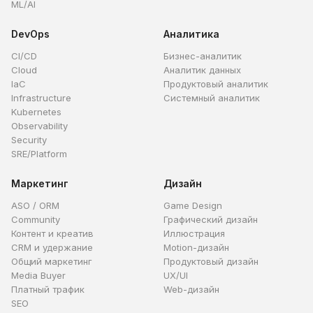
ML/AI
DevOps
Аналитика
CI/CD
Бизнес-аналитик
Cloud
Аналитик данных
IaC
Продуктовый аналитик
Infrastructure
Системный аналитик
Kubernetes
Observability
Security
SRE/Platform
Маркетинг
Дизайн
ASO / ORM
Game Design
Community
Графический дизайн
Контент и креатив
Иллюстрация
CRM и удержание
Motion-дизайн
Общий маркетинг
Продуктовый дизайн
Media Buyer
UX/UI
Платный трафик
Web-дизайн
SEO