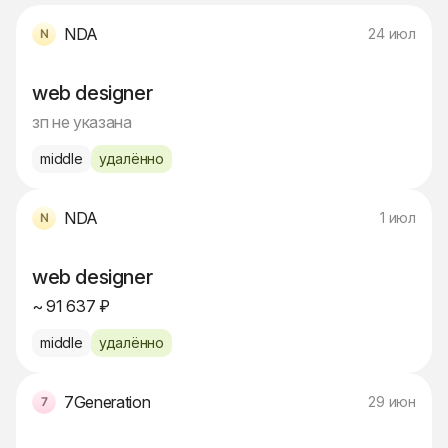
NDA
24 июл
web designer
зп не указана
middle
удалённо
NDA
1 июл
web designer
~ 91 637 ₽
middle
удалённо
7Generation
29 июн