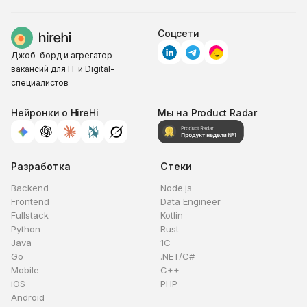
Соцсети
Джоб-борд и агрегатор
вакансий для IT и Digital-
специалистов
Нейронки о HireHi
Мы на Product Radar
Разработка
Стеки
Backend
Node.js
Frontend
Data Engineer
Fullstack
Kotlin
Python
Rust
Java
1C
Go
.NET/C#
Mobile
C++
iOS
PHP
Android