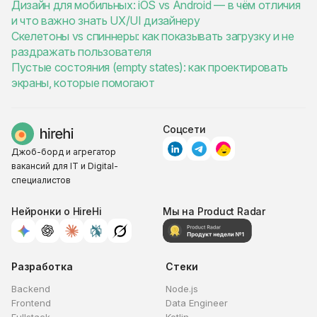
Дизайн для мобильных: iOS vs Android — в чём отличия
и что важно знать UX/UI дизайнеру
Скелетоны vs спиннеры: как показывать загрузку и не
раздражать пользователя
Пустые состояния (empty states): как проектировать
экраны, которые помогают
Соцсети
Джоб-борд и агрегатор
вакансий для IT и Digital-
специалистов
Нейронки о HireHi
Мы на Product Radar
Разработка
Стеки
Backend
Node.js
Frontend
Data Engineer