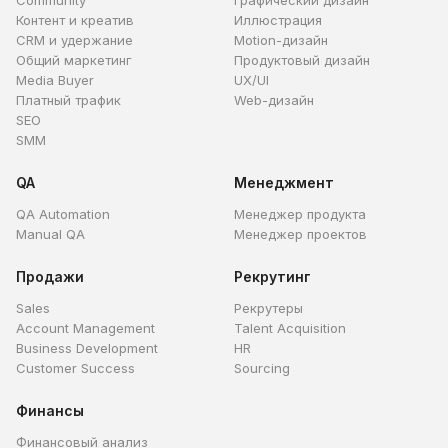
Community
Графический дизайн
Контент и креатив
Иллюстрация
CRM и удержание
Motion-дизайн
Общий маркетинг
Продуктовый дизайн
Media Buyer
UX/UI
Платный трафик
Web-дизайн
SEO
SMM
QA
Менеджмент
QA Automation
Менеджер продукта
Manual QA
Менеджер проектов
Продажи
Рекрутинг
Sales
Рекрутеры
Account Management
Talent Acquisition
Business Development
HR
Customer Success
Sourcing
Финансы
Финансовый анализ