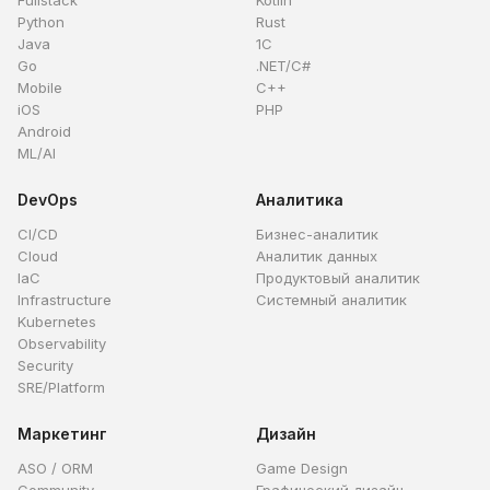
Fullstack
Kotlin
Python
Rust
Java
1C
Go
.NET/C#
Mobile
C++
iOS
PHP
Android
ML/AI
DevOps
Аналитика
CI/CD
Бизнес-аналитик
Cloud
Аналитик данных
IaC
Продуктовый аналитик
Infrastructure
Системный аналитик
Kubernetes
Observability
Security
SRE/Platform
Маркетинг
Дизайн
ASO / ORM
Game Design