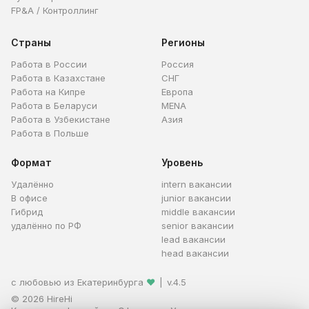
FP&A / Контроллинг
Страны
Регионы
Работа в России
Россия
Работа в Казахстане
СНГ
Работа на Кипре
Европа
Работа в Беларуси
MENA
Работа в Узбекистане
Азия
Работа в Польше
Формат
Уровень
Удалённо
intern вакансии
В офисе
junior вакансии
Гибрид
middle вакансии
удалённо по РФ
senior вакансии
lead вакансии
head вакансии
с любовью из Екатеринбурга
❤
|
v.4.5
© 2026 HireHi