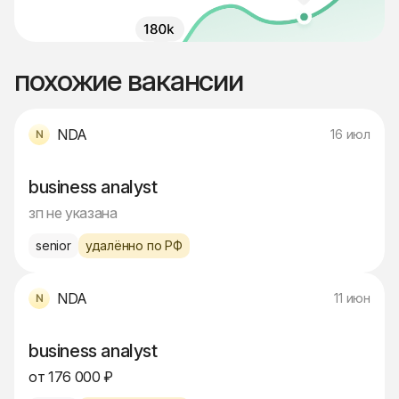
похожие вакансии
NDA
16 июл
business analyst
зп не указана
senior
удалённо по РФ
NDA
11 июн
business analyst
от 176 000 ₽