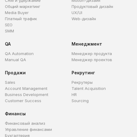
CRM и удержание
Motion-дизайн
Общий маркетинг
Продуктовый дизайн
Media Buyer
UX/UI
Платный трафик
Web-дизайн
SEO
SMM
QA
Менеджмент
QA Automation
Менеджер продукта
Manual QA
Менеджер проектов
Продажи
Рекрутинг
Sales
Рекрутеры
Account Management
Talent Acquisition
Business Development
HR
Customer Success
Sourcing
Финансы
Финансовый анализ
Управление финансами
Бухгалтерия