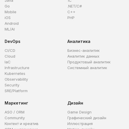
Java
1C
Go
.NET/C#
Mobile
C++
iOS
PHP
Android
ML/AI
DevOps
Аналитика
CI/CD
Бизнес-аналитик
Cloud
Аналитик данных
IaC
Продуктовый аналитик
Infrastructure
Системный аналитик
Kubernetes
Observability
Security
SRE/Platform
Маркетинг
Дизайн
ASO / ORM
Game Design
Community
Графический дизайн
Контент и креатив
Иллюстрация